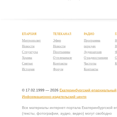
ЕПАРХИЯ
ТЕЛЕКАНАЛ
РАДИО
Г
Митрополит
Эфир
Программа
Н
Новости
Новости
передач
Н
Структура
Программы
Аудиоархив
Ф
Храмы
О телеканале
О радиостанции
О
Святые
Контакты
Частоты
К
История
Форум
Контакты
© 17.02.1999 — 2026
Екатеринбургский епархиальный
Информационно-издательский центр
Все материалы интернет-портала Екатеринбургской е
(тексты, фотографии, аудио, видео) могут свободно