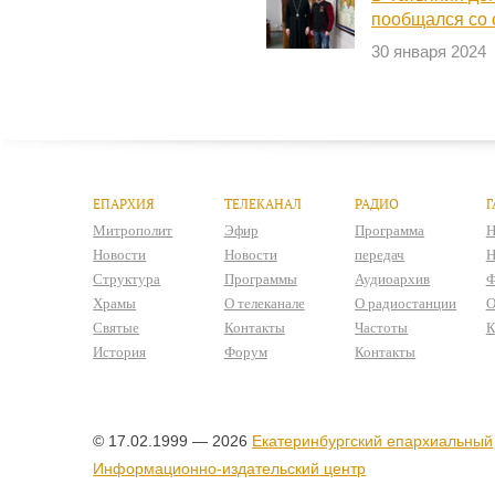
пообщался со 
30 января 2024
ЕПАРХИЯ
ТЕЛЕКАНАЛ
РАДИО
Г
Митрополит
Эфир
Программа
Н
Новости
Новости
передач
Н
Структура
Программы
Аудиоархив
Ф
Храмы
О телеканале
О радиостанции
О
Святые
Контакты
Частоты
К
История
Форум
Контакты
© 17.02.1999 — 2026
Екатеринбургский епархиальный
Информационно-издательский центр