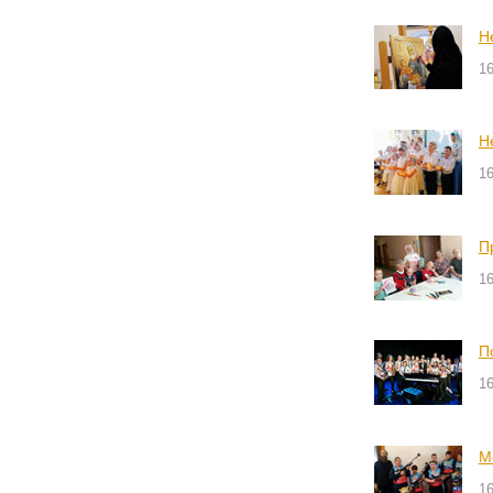
Н
16
Н
16
П
16
П
16
М
16