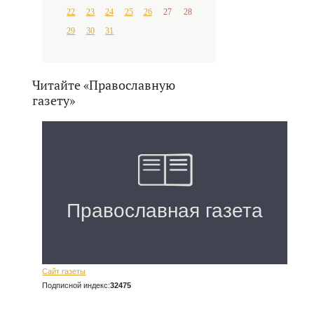
22
23
24
25
26
27
28
29
30
31
Читайте «Православную
газету»
Сайт газеты
Подписной индекс:
32475