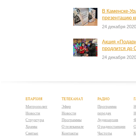
В Каменске-Ур
презентацию к
24 декабря 202
Акция «Подари
продлится до 
24 декабря 202
ЕПАРХИЯ
ТЕЛЕКАНАЛ
РАДИО
Г
Митрополит
Эфир
Программа
Н
Новости
Новости
передач
Н
Структура
Программы
Аудиоархив
Ф
Храмы
О телеканале
О радиостанции
О
Святые
Контакты
Частоты
К