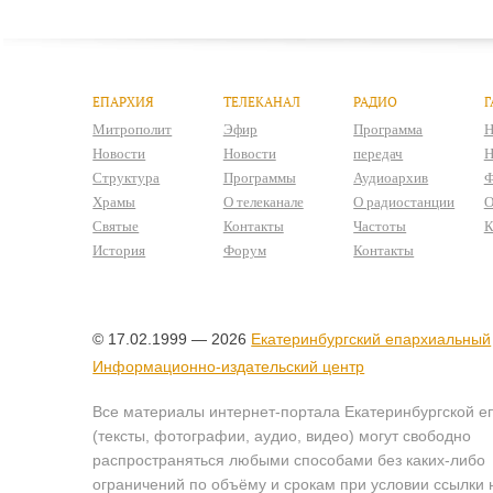
ЕПАРХИЯ
ТЕЛЕКАНАЛ
РАДИО
Г
Митрополит
Эфир
Программа
Н
Новости
Новости
передач
Н
Структура
Программы
Аудиоархив
Ф
Храмы
О телеканале
О радиостанции
О
Святые
Контакты
Частоты
К
История
Форум
Контакты
© 17.02.1999 — 2026
Екатеринбургский епархиальный
Информационно-издательский центр
Все материалы интернет-портала Екатеринбургской е
(тексты, фотографии, аудио, видео) могут свободно
распространяться любыми способами без каких-либо
ограничений по объёму и срокам при условии ссылки 