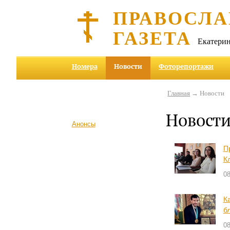
ПРАВОСЛА
ГАЗЕТА
Екатерин
Номера
Новости
Фоторепортажи
Главная
→ Новости
Новост
Анонсы
П
К
08
К
б
08