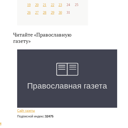
19
20
21
22
23
24
25
26
27
28
29
30
31
Читайте «Православную
газету»
Сайт газеты
Подписной индекс:
32475
и