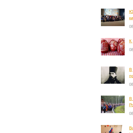
Ю
к
08
К
08
В
п
08
В
Р
08
В