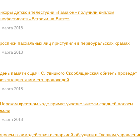
нкоры детской телестудии «Гамаюн» получили диплом
инофестиваля «Встречи на Вятке»
 марта 2018
 росписи пасхальных яиц приступили в первоуральских храмах
 марта 2018
 день памяти сщмч. С. Увицкого Скорбященская обитель проведет
резентацию книги его проповедей
 марта 2018
 Царском крестном ходе примут участие жители средней полосы
оссии
 марта 2018
опросы взаимодействия с епархией обсудили в Главном управлени