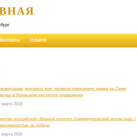
ВНАЯ
бург
Контакты
О газете
и
резентацию духовных книг провели прихожане храма на Семи
лючах в Уральском институте управления
 марта 2018
апитан российской сборной посетил Среднеуральский монастырь с
лагодарностью за победу
 марта 2018