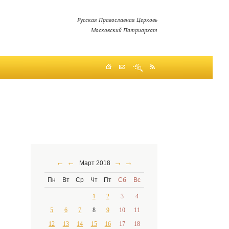
Русская Православная Церковь
Московский Патриархат
←
←
→
→
Март 2018
Пн
Вт
Ср
Чт
Пт
Сб
Вс
1
2
3
4
5
6
7
8
9
10
11
12
13
14
15
16
17
18