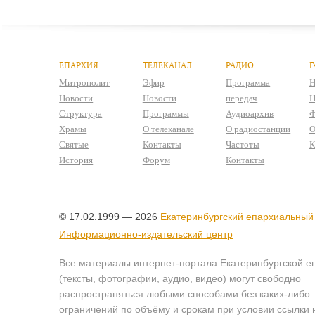
ЕПАРХИЯ
ТЕЛЕКАНАЛ
РАДИО
Г
Митрополит
Эфир
Программа
Н
Новости
Новости
передач
Н
Структура
Программы
Аудиоархив
Ф
Храмы
О телеканале
О радиостанции
О
Святые
Контакты
Частоты
К
История
Форум
Контакты
© 17.02.1999 — 2026
Екатеринбургский епархиальный
Информационно-издательский центр
Все материалы интернет-портала Екатеринбургской е
(тексты, фотографии, аудио, видео) могут свободно
распространяться любыми способами без каких-либо
ограничений по объёму и срокам при условии ссылки 