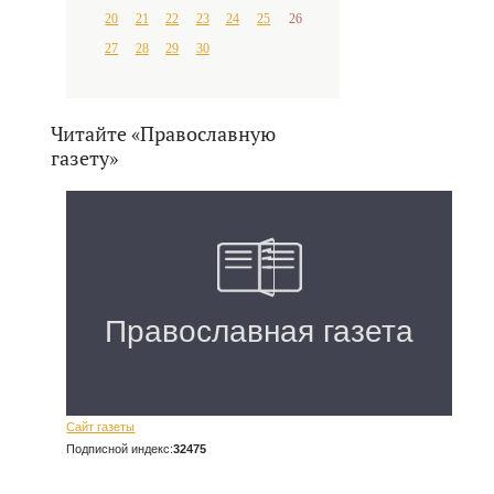
20
21
22
23
24
25
26
27
28
29
30
Читайте «Православную
газету»
Сайт газеты
Подписной индекс:
32475