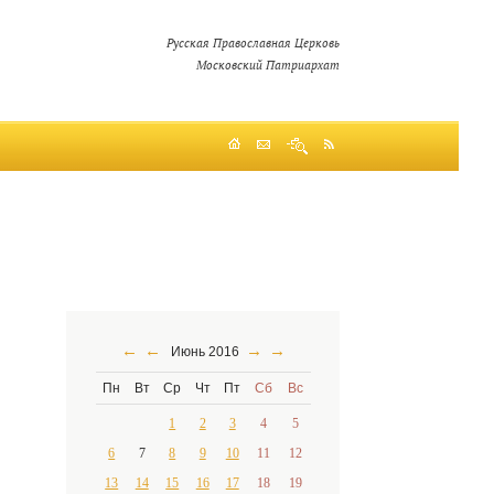
Русская Православная Церковь
Московский Патриархат
←
←
→
→
Июнь 2016
Пн
Вт
Ср
Чт
Пт
Сб
Вс
1
2
3
4
5
6
7
8
9
10
11
12
13
14
15
16
17
18
19