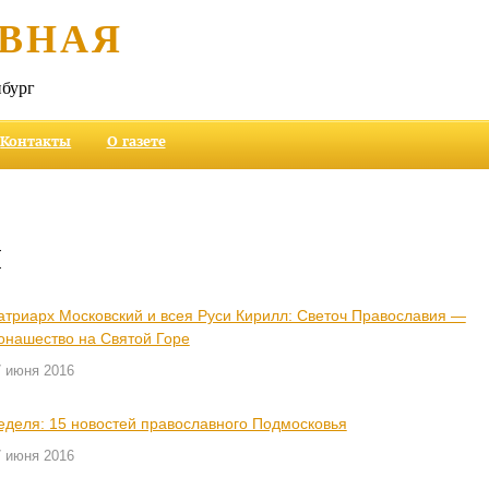
ВНАЯ
бург
Контакты
О газете
и
атриарх Московский и всея Руси Кирилл: Светоч Православия —
онашество на Святой Горе
7 июня 2016
еделя: 15 новостей православного Подмосковья
7 июня 2016