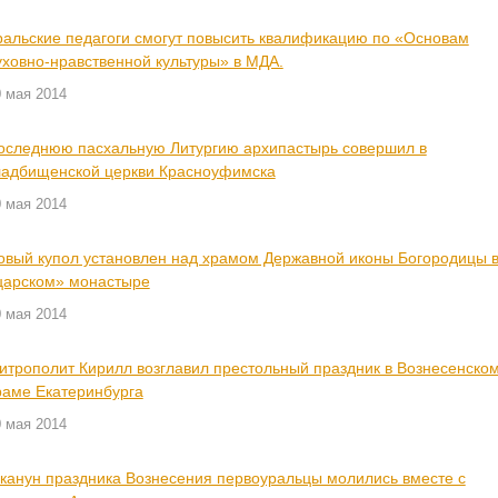
ральские педагоги смогут повысить квалификацию по «Основам
уховно-нравственной культуры» в МДА.
 мая 2014
оследнюю пасхальную Литургию архипастырь совершил в
ладбищенской церкви Красноуфимска
 мая 2014
овый купол установлен над храмом Державной иконы Богородицы 
царском» монастыре
 мая 2014
итрополит Кирилл возглавил престольный праздник в Вознесенско
раме Екатеринбурга
 мая 2014
 канун праздника Вознесения первоуральцы молились вместе с