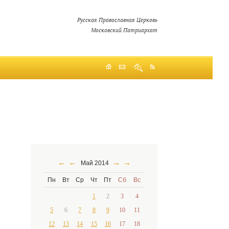
Русская Православная Церковь
Московский Патриархат
←
←
→
→
Май 2014
Пн
Вт
Ср
Чт
Пт
Сб
Вс
1
2
3
4
5
6
7
8
9
10
11
12
13
14
15
16
17
18