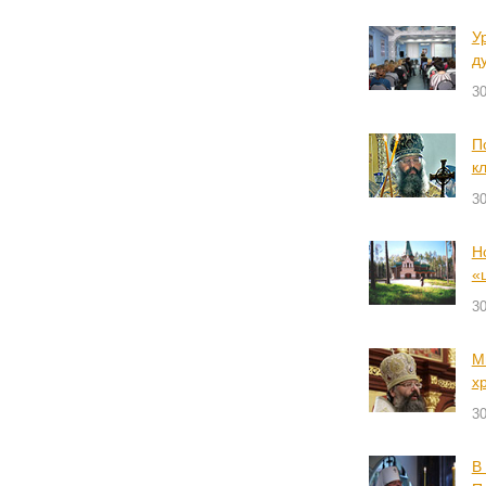
У
д
30
П
к
30
Н
«
30
М
х
30
В