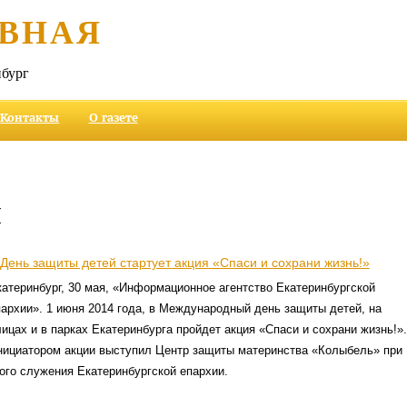
ВНАЯ
бург
Контакты
О газете
и
 День защиты детей стартует акция «Спаси и сохрани жизнь!»
катеринбург, 30 мая, «Информационное агентство Екатеринбургской
пархии». 1 июня 2014 года, в Международный день защиты детей, на
ицах и в парках Екатеринбурга пройдет акция «Спаси и сохрани жизнь!».
нициатором акции выступил Центр защиты материнства «Колыбель» при
ого служения Екатеринбургской епархии.