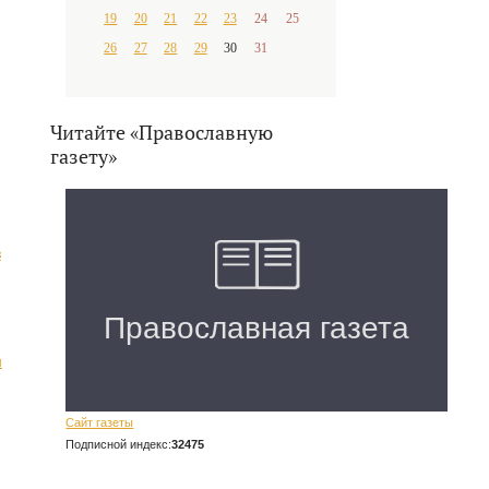
19
20
21
22
23
24
25
26
27
28
29
30
31
Читайте «Православную
газету»
в
м
Сайт газеты
Подписной индекс:
32475