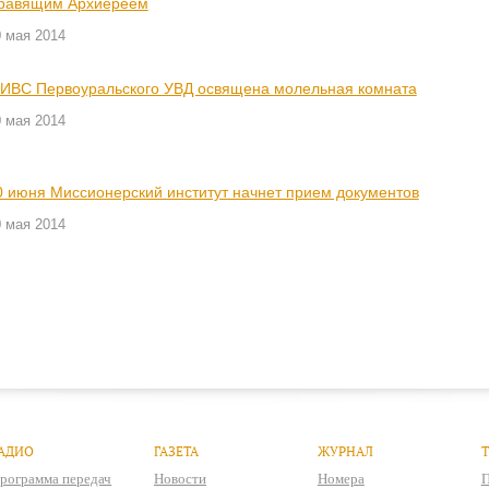
равящим Архиереем
 мая 2014
 ИВС Первоуральского УВД освящена молельная комната
 мая 2014
0 июня Миссионерский институт начнет прием документов
 мая 2014
АДИО
ГАЗЕТА
ЖУРНАЛ
рограмма передач
Новости
Номера
П