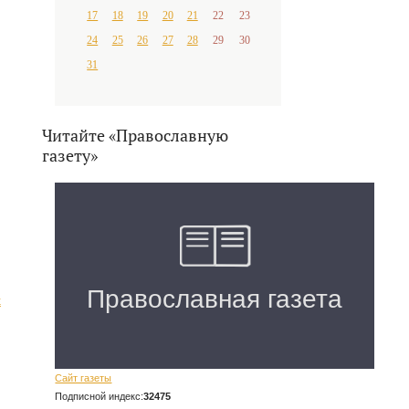
17
18
19
20
21
22
23
24
25
26
27
28
29
30
31
Читайте «Православную
газету»
х
Сайт газеты
Подписной индекс:
32475