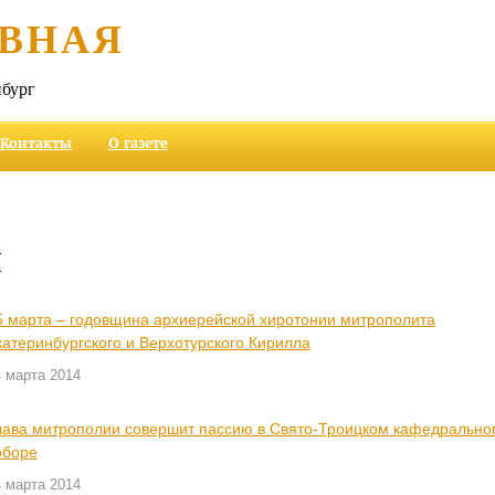
ВНАЯ
бург
Контакты
О газете
и
5 марта – годовщина архиерейской хиротонии митрополита
катеринбургского и Верхотурского Кирилла
 марта 2014
лава митрополии совершит пассию в Свято-Троицком кафедрально
оборе
 марта 2014