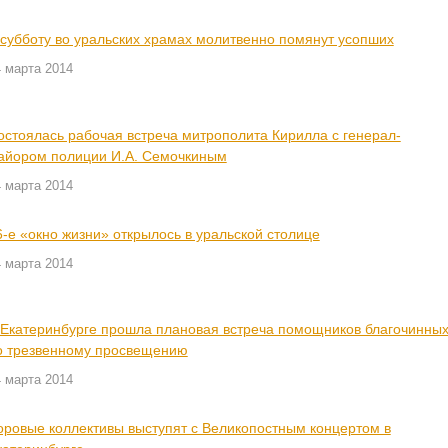
 субботу во уральских храмах молитвенно помянут усопших
 марта 2014
остоялась рабочая встреча митрополита Кирилла с генерал-
айором полиции И.А. Семочкиным
 марта 2014
6-е «окно жизни» открылось в уральской столице
 марта 2014
 Екатеринбурге прошла плановая встреча помощников благочинны
о трезвенному просвещению
 марта 2014
оровые коллективы выступят с Великопостным концертом в