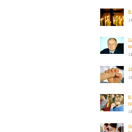
В
14
С
м
14
1
14
В
п
14
Х