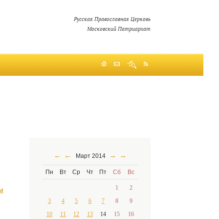
Русская Православная Церковь
Московский Патриархат
←
←
→
→
Март 2014
Пн
Вт
Ср
Чт
Пт
Сб
Вс
1
2
м
3
4
5
6
7
8
9
10
11
12
13
14
15
16