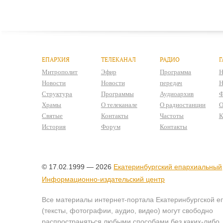
ЕПАРХИЯ
ТЕЛЕКАНАЛ
РАДИО
Г
Митрополит
Эфир
Программа
Н
Новости
Новости
передач
Н
Структура
Программы
Аудиоархив
Ф
Храмы
О телеканале
О радиостанции
О
Святые
Контакты
Частоты
К
История
Форум
Контакты
© 17.02.1999 — 2026
Екатеринбургский епархиальный
Информационно-издательский центр
Все материалы интернет-портала Екатеринбургской е
(тексты, фотографии, аудио, видео) могут свободно
распространяться любыми способами без каких-либо