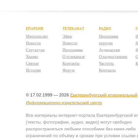
ЕПАРХИЯ
ТЕЛЕКАНАЛ
РАДИО
Г
Митрополит
Эфир
Программа
Н
Новости
Новости
передач
Н
Структура
Программы
Аудиоархив
Ф
Храмы
О телеканале
О радиостанции
О
Святые
Контакты
Частоты
К
История
Форум
Контакты
© 17.02.1999 — 2026
Екатеринбургский епархиальный
Информационно-издательский центр
Все материалы интернет-портала Екатеринбургской е
(тексты, фотографии, аудио, видео) могут свободно
распространяться любыми способами без каких-либо
ограничений по объёму и срокам при условии ссылки 