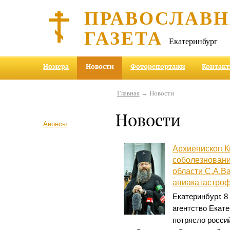
ПРАВОСЛАВ
ГАЗЕТА
Екатеринбург
Номера
Новости
Фоторепортажи
Контак
Главная
→ Новости
Новости
Анонсы
Архиепископ К
соболезновани
области С.А.Ва
авиакатастро
Екатеринбург, 
агентство Екате
потрясло росси