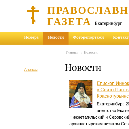
ПРАВОСЛАВ
ГАЗЕТА
Екатеринбург
Номера
Новости
Фоторепортажи
Контак
Главная
→ Новости
Новости
Анонсы
Епископ Иннок
в Свято-Пант
Краснотурьинс
Екатеринбург, 
агентство Екат
Нижнетагильский и Серовски
архипастырским визитом Сев