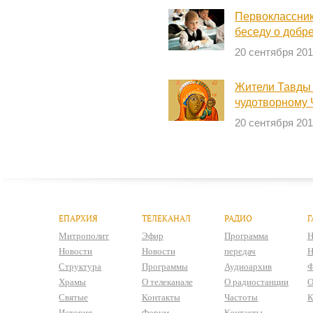
Первоклассник
беседу о добре
20 сентября 201
Жители Тавды 
чудотворному 
20 сентября 201
ЕПАРХИЯ
ТЕЛЕКАНАЛ
РАДИО
Г
Митрополит
Эфир
Программа
Н
Новости
Новости
передач
Н
Структура
Программы
Аудиоархив
Ф
Храмы
О телеканале
О радиостанции
О
Святые
Контакты
Частоты
К
История
Форум
Контакты