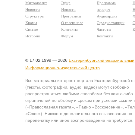
Митрополит
Эфир
Программа
Н
Новости
Новости
передач
Н
Структура
Программы
Аудиоархив
Ф
Храмы
О телеканале
О радиостанции
О
Святые
Контакты
Частоты
К
История
Форум
Контакты
© 17.02.1999 — 2026
Екатеринбургский епархиальный
Информационно-издательский центр
Все материалы интернет-портала Екатеринбургской е
(тексты, фотографии, аудио, видео) могут свободно
распространяться любыми способами без каких-либо
ограничений по объёму и срокам при условии ссылки 
(«Православная газета», «Радио «Воскресение», «Те
«Союз»). Никакого дополнительного согласования на
перепечатку или иное воспроизведение не требуется.