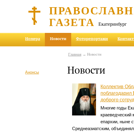
ПРАВОСЛАВ
ГАЗЕТА
Екатеринбург
Номера
Новости
Фоторепортажи
Контак
Главная
→ Новости
Новости
Анонсы
Коллектив Обл
поблагодарил 
доброго сотру
Многие годы Ек
краеведческий 
епархии, ныне 
Среднеазиатским, объединя