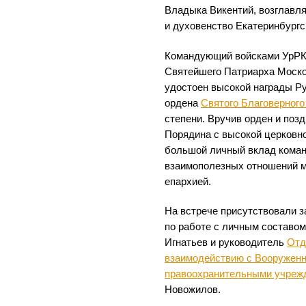
Владыка Викентий, возглавл
и духовенство Екатеринбургс
Командующий войсками УрРК
Святейшего Патриарха Моско
удостоен высокой награды Р
ордена
Святого Благоверного
степени. Вручив орден и поз
Порядина с высокой церковн
большой личный вклад коман
взаимополезных отношений м
епархией.
На встрече присутствовали 
по работе с личным составо
Игнатьев и руководитель
Отд
взаимодействию с Вооружен
правоохранительными учреж
Новожилов.