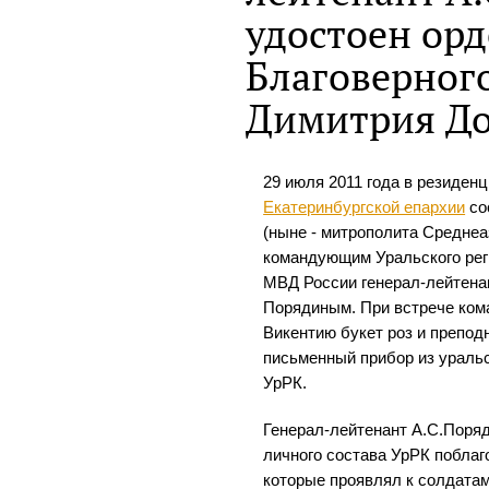
удостоен орд
Благоверног
Димитрия До
29 июля 2011 года в резиден
Екатеринбургской епархии
со
(ныне - митрополита Среднеа
командующим Уральского рег
МВД России генерал-лейтена
Порядиным. При встрече ко
Викентию букет роз и препод
письменный прибор из уральс
УрРК.
Генерал-лейтенант А.С.Поряди
личного состава УрРК поблаго
которые проявлял к солдата