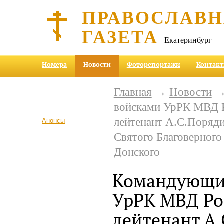
ПРАВОСЛАВ
ГАЗЕТА
Екатеринбург
Номера
Новости
Фоторепортажи
Контак
Главная
→
Новости
→
войсками УрРК МВД Р
лейтенант А.С.Поряди
Анонсы
Святого Благоверног
Донского
Командующи
УрРК МВД Ро
лейтенант А