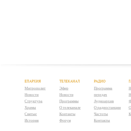
ЕПАРХИЯ
ТЕЛЕКАНАЛ
РАДИО
Г
Митрополит
Эфир
Программа
Н
Новости
Новости
передач
Н
Структура
Программы
Аудиоархив
Ф
Храмы
О телеканале
О радиостанции
О
Святые
Контакты
Частоты
К
История
Форум
Контакты