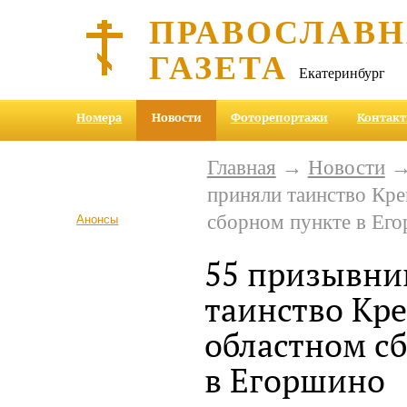
ПРАВОСЛАВ
ГАЗЕТА
Екатеринбург
Номера
Новости
Фоторепортажи
Контак
Главная
→
Новости
→ 
приняли таинство Кре
сборном пункте в Ег
Анонсы
55 призывни
таинство Кр
областном с
в Егоршино