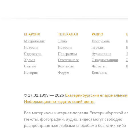
ЕПАРХИЯ
ТЕЛЕКАНАЛ
РАДИО
Г
Митрополит
Эфир
Программа
Н
Новости
Новости
передач
Н
Структура
Программы
Аудиоархив
Ф
Храмы
О телеканале
О радиостанции
О
Святые
Контакты
Частоты
К
История
Форум
Контакты
© 17.02.1999 — 2026
Екатеринбургский епархиальный
Информационно-издательский центр
Все материалы интернет-портала Екатеринбургской е
(тексты, фотографии, аудио, видео) могут свободно
распространяться любыми способами без каких-либо