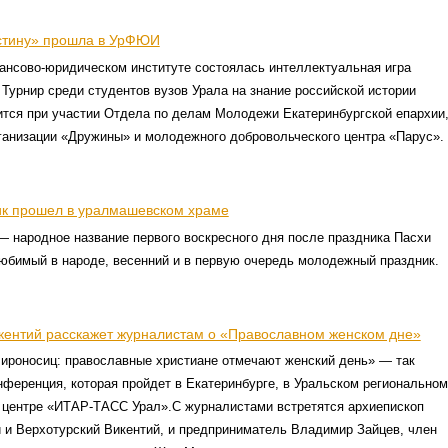
стину» прошла в УрФЮИ
ансово-юридическом институте состоялась интеллектуальная игра
 Турнир среди студентов вузов Урала на знание российской истории
ится при участии Отдела по делам Молодежи Екатеринбургской епархии
ганизации «Дружины» и молодежного добровольческого центра «Парус».
ик прошел в уралмашевском храме
— народное название первого воскресного дня после праздника Пасхи
юбимый в народе, весенний и в первую очередь молодежный праздник.
кентий расскажет журналистам о «Православном женском дне»
ироносиц: православные христиане отмечают женский день» — так
нференция, которая пройдет в Екатеринбурге, в Уральском региональном
центре «ИТАР-ТАСС Урал».С журналистами встретятся архиепископ
 и Верхотурский Викентий, и предприниматель Владимир Зайцев, член