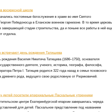
 в воскресной школе
начались постоянные богослужения в храме во имя Святого
еоргия Победоносца в Еланском военном гарнизоне. В то время церковь
 завершающей стадии строительства, да и поныне все работы в ней ещ
ет отделка.
 встречают день рождения Татищева
 рождения Василия Никитича Татищева (1686–1750), основателя
осударственного деятеля, ученого, историка, географа, философа,
ратора Петра I. Татищев родился 322 года назад в семье псковского
а древнего рода, ведущего свою родословную от Рюриковичей.
яч детей посетили епархиальные Пасхальные утренники
тительском центре Екатеринбургской епархии завершилась череда
дставлений для детей. Пасхальное представление под названием