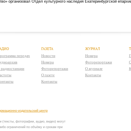
во» организовал Отдел культурного наследия Екатеринбургской епархи
АДИО
ГАЗЕТА
ЖУРНАЛ
рограмма передач
Новости
Номера
П
удиоархив
Номера
Фоторепортажи
О
 радиостанции
Фоторепортажи
О журнале
К
астоты
О газете
Контакты
онтакты
Контакты
рмационно-издательский центр
 (тексты, фотографии, аудио, видео) могут
ибо ограничений по объёму и срокам при