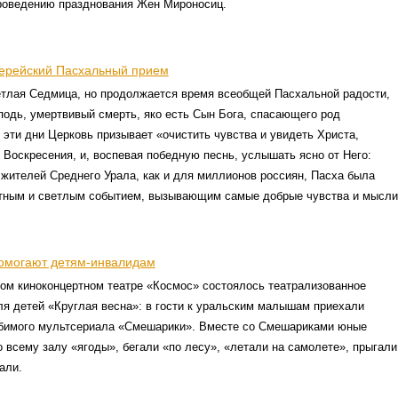
проведению празднования Жен Мироносиц.
ерейский Пасхальный прием
тлая Седмица, но продолжается время всеобщей Пасхальной радости,
подь, умертвивый смерть, яко есть Сын Бога, спасающего род
 эти дни Церковь призывает «очистить чувства и увидеть Христа,
Воскресения, и, воспевая победную песнь, услышать ясно от Него:
жителей Среднего Урала, как и для миллионов россиян, Пасха была
стным и светлым событием, вызывающим самые добрые чувства и мысли
омогают детям-инвалидам
ом киноконцертном театре «Космос» состоялось театрализованное
я детей «Круглая весна»: в гости к уральским малышам приехали
бимого мультсериала «Смешарики». Вместе со Смешариками юные
о всему залу «ягоды», бегали «по лесу», «летали на самолете», прыгали
али.