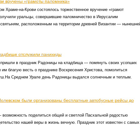
ви вручены «грамоты паломника»
ом Храме-на-Крови состоялось торжественное вручение «грамот
получили уральцы, совершившие паломничество в Иерусалим
м святыням, расположенным на территории древней Византии — нынешне
ладбище отслужили панихиды
 пришли в праздник Радоницы на кладбища — помянуть своих усопших
и им благую весть о празднике Воскресения Христова, помолиться
душ.На Среднем Урале день Радоницы выдался солнечным и теплым.
Полевском были организованы бесплатные автобусные рейсы до
 возможность поделиться общей и светлой Пасхальной радостью
етельство нашей веры в жизнь вечную. Праздник этот известен с самых