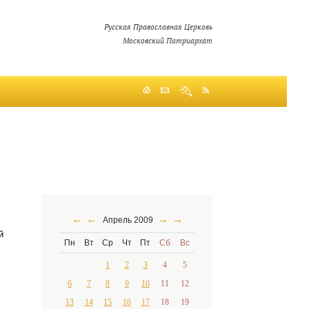
Русская Православная Церковь
Московский Патриархат
←
←
→
→
Апрель 2009
й
Пн
Вт
Ср
Чт
Пт
Сб
Вс
1
2
3
4
5
6
7
8
9
10
11
12
13
14
15
16
17
18
19