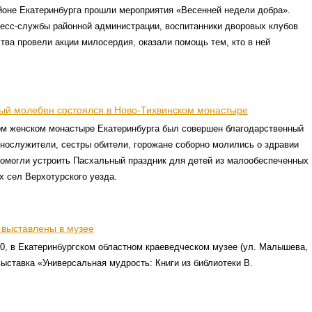
йоне Екатеринбурга прошли мероприятия «Весенней недели добра».
есс-службы районной администрации, воспитанники дворовых клубов
тва провели акции милосердия, оказали помощь тем, кто в ней
ый молебен состоялся в Ново-Тихвинском монастыре
ом женском монастыре Екатеринбурга был совершен благодарственный
нослужители, сестры обители, горожане соборно молились о здравии
помогли устроить Пасхальный праздник для детей из малообеспеченных
 сел Верхотурского уезда.
 выставлены в музее
00, в Екатеринбургском областном краеведческом музее (ул. Малышева,
выставка «Универсальная мудрость: Книги из библиотеки В.