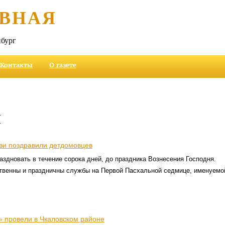
ВНАЯ
бург
Контакты
О газете
и
ви поздравили детдомовцев
аздновать в течение сорока дней, до праздника Вознесения Господня.
твенны и праздничны службы на Первой Пасхальной седмице, именуемо
 провели в Чкаловском районе