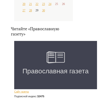
20
21
22
23
24
25
26
27
28
29
30
Читайте «Православную
газету»
Сайт газеты
Подписной индекс:
32475