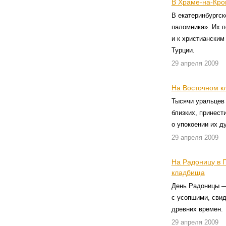
В Храме-на-Кро
В екатеринбургск
паломника». Их 
и к христиански
Турции.
29 апреля 2009
На Восточном к
Тысячи уральцев
близких, принест
о упокоении их 
29 апреля 2009
На Радоницу в 
кладбища
День Радоницы —
с усопшими, свид
древних времен.
29 апреля 2009