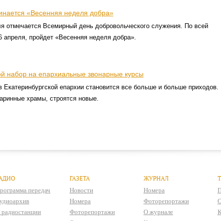
инается «Весенняя неделя добра»
ля отмечается Всемирный день добровольческого служения. По всей
26 апреля, пройдет «Весенняя неделя добра».
й набор на епархиальные звонарные курсы
 Екатеринбургской епархии становится все больше и больше приходов.
аринные храмы, строятся новые.
АДИО
ГАЗЕТА
ЖУРНАЛ
рограмма передач
Новости
Номера
П
удиоархив
Номера
Фоторепортажи
О
 радиостанции
Фоторепортажи
О журнале
К