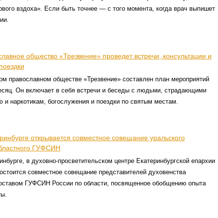
рвого вздоха». Если быть точнее — с того момента, когда врач выпишет
ии.
славное общество «Трезвение» проведет встречи, консультации и
поездки
ком православном обществе «Трезвение» составлен план мероприятий
есяц. Он включает в себя встречи и беседы с людьми, страдающими
лю и наркотикам, богослужения и поездки по святым местам.
еринбурге открывается совместное совещание уральского
областного ГУФСИН
инбурге, в духовно-просветительском центре Екатеринбургской епархии
 состоится совместное совещание представителей духовенства
оставом ГУФСИН России по области, посвященное обобщению опыта
ты.