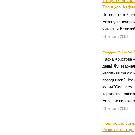
1 апреля архиеп
Троицком Кафед
Четверг пятой не
Накануне вечеро
читается Великий
31 марта 2009
Раздел «Пасха 
Пасха Христова 
день! Лучезарная
наполняя собою к
праздников? Что
кулич?Обо всем э
торжества, расск
Ново-Тихвинског
31 марта 2009
Подписано согл
Режевского горо