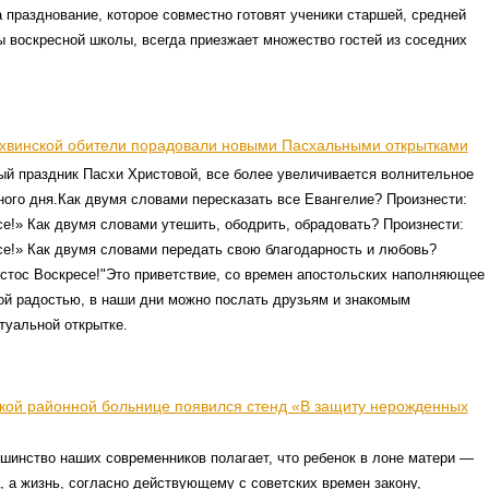
 празднование, которое совместно готовят ученики старшей, средней
 воскресной школы, всегда приезжает множество гостей из соседних
хвинской обители порадовали новыми Пасхальными открытками
ый праздник Пасхи Христовой, все более увеличивается волнительное
ого дня.Как двумя словами пересказать все Евангелие? Произнести:
е!» Как двумя словами утешить, ободрить, обрадовать? Произнести:
се!» Как двумя словами передать свою благодарность и любовь?
стос Воскресе!"Это приветствие, со времен апостольских наполняющее
ой радостью, в наши дни можно послать друзьям и знакомым
туальной открытке.
кой районной больнице появился стенд «В защиту нерожденных
шинство наших современников полагает, что ребенок в лоне матери —
а, а жизнь, согласно действующему с советских времен закону,