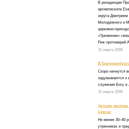
В резиденции Пр
архиепископа Ека
округа Дмитрием
Молодежного и М
церковно-приходс
«Трезвение» свящ
Реж протоиерей 
31 марта 2009
В Екатеринбург
Скоро начнутся 
задумываются о в
служения Богу и
31 марта 2009
Четыре десятка
Сергах
Не менее 30–40 
утренниках и пре