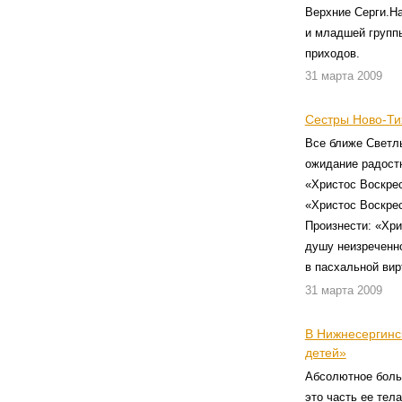
Верхние Серги.На
и младшей группы
приходов.
31 марта 2009
Сестры Ново-Ти
Все ближе Светл
ожидание радостн
«Христос Воскрес
«Христос Воскре
Произнести: «Хри
душу неизреченн
в пасхальной вир
31 марта 2009
В Нижнесергинс
детей»
Абсолютное боль
это часть ее тел