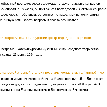
й областной дом фольклора возрождает старую традицию концертов
 27 апреля, в 18 часов, он приглашает всех друзей и знакомых собратьс
 фольклора, чтобы вновь встретиться с народными исполнителями,
е, живую речь, задать вопросы и просто пообщаться.
й встретил екатеринбургский центр народного творчества
 встретил Екатеринбургский музейный центр народного творчества
 создан 25 марта 1994 года.
Белоярской атомной станции посетили монастырь на Ганиной яме
 епархия и одно из известнейших на Урале предприятий — Белоярская
станция — дружат и сотрудничают уже давно. Еще в 2001 году БАЭС
рхиепископом Екатеринбургским и Верхотурским Викентием.