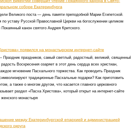
ископ Викентий совершит чтение Покаянного канона в Свято-
ральном соборе Екатеринбурга
дели Великого поста — день памяти преподобной Марии Египетской.
м по уставу Русской Православной Церкви на богослужении целиком
 Покаянный канон святого Андрея Критского.
Христова» появился на монастырском интернет-сайте
— Праздник праздников, самый светлый, радостный, великий, священны
 радость Воскресения озаряет в этот день сердца всех христиан,
аждое мгновение Пасхального торжества. Как проводить Праздник
 символизируют традиционные Пасхальные подарки? Как приготовить
том, а также о многом другом, что касается главного церковного
азывает раздел «Пасха Христова», который открыт на интернет-сайте
о женского монастыря
ашение между Екатеринбургской епархией и администрацией
дского округа