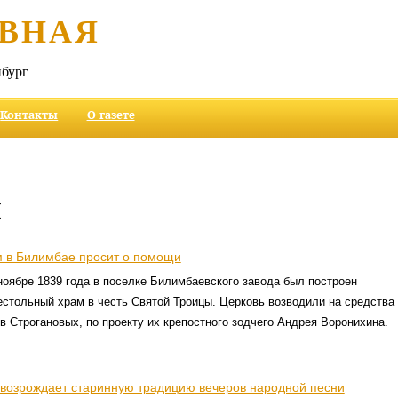
ВНАЯ
бург
Контакты
О газете
и
 в Билимбае просит о помощи
 ноябре 1839 года в поселке Билимбаевского завода был построен
стольный храм в честь Святой Троицы. Церковь возводили на средства
 Строгановых, по проекту их крепостного зодчего Андрея Воронихина.
возрождает старинную традицию вечеров народной песни