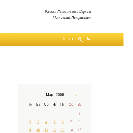
Русская Православная Церковь
Московский Патриархат
←
←
→
→
Март 2009
Пн
Вт
Ср
Чт
Пт
Сб
Вс
1
2
3
4
5
6
7
8
9
10
11
12
13
14
15