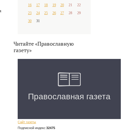
16
17
18
19
20
21
22
я
23
24
25
26
27
28
29
30
31
Читайте «Православную
газету»
Сайт газеты
Подписной индекс:
32475