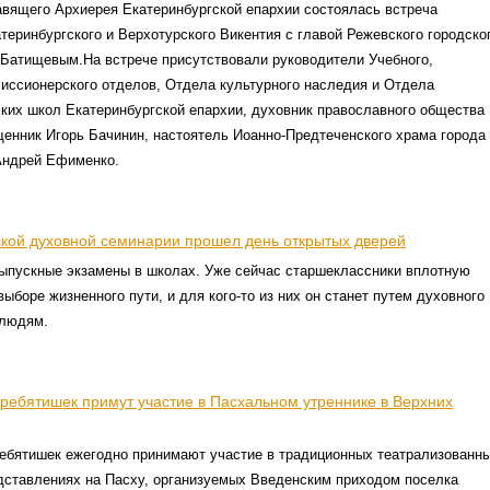
авящего Архиерея Екатеринбургской епархии состоялась встреча
теринбургского и Верхотурского Викентия с главой Режевского городско
 Батищевым.На встрече присутствовали руководители Учебного,
иссионерского отделов, Отдела культурного наследия и Отдела
ких школ Екатеринбургской епархии, духовник православного общества
енник Игорь Бачинин, настоятель Иоанно-Предтеченского храма города
Андрей Ефименко.
ской духовной семинарии прошел день открытых дверей
выпускные экзамены в школах. Уже сейчас старшеклассники вплотную
ыборе жизненного пути, и для кого-то из них он станет путем духовного
 людям.
 ребятишек примут участие в Пасхальном утреннике в Верхних
ребятишек ежегодно принимают участие в традиционных театрализованн
дставлениях на Пасху, организуемых Введенским приходом поселка