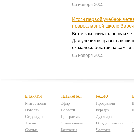
05 ноября 2009
Итоги первой учебной четв
православной школе Зареч
Вот и закончилась первая чет
Для учеников православной ш
оказалось богатой на самые 
05 ноября 2009
ЕПАРХИЯ
ТЕЛЕКАНАЛ
РАДИО
Г
Митрополит
Эфир
Программа
Н
Новости
Новости
передач
Н
Структура
Программы
Аудиоархив
Ф
Храмы
О телеканале
О радиостанции
О
Святые
Контакты
Частоты
К