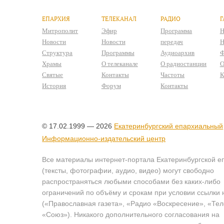
ЕПАРХИЯ
ТЕЛЕКАНАЛ
РАДИО
Г
Митрополит
Эфир
Программа
Н
Новости
Новости
передач
Н
Структура
Программы
Аудиоархив
Ф
Храмы
О телеканале
О радиостанции
О
Святые
Контакты
Частоты
К
История
Форум
Контакты
© 17.02.1999 — 2026
Екатеринбургский епархиальный
Информационно-издательский центр
Все материалы интернет-портала Екатеринбургской е
(тексты, фотографии, аудио, видео) могут свободно
распространяться любыми способами без каких-либо
ограничений по объёму и срокам при условии ссылки 
(«Православная газета», «Радио «Воскресение», «Те
«Союз»). Никакого дополнительного согласования на