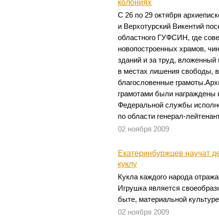
колониях
С 26 по 29 октября архиепис
и Верхотурский Викентий по
областного ГУФСИН, где сов
новопостроенных храмов, чи
зданий и за труд, вложенный
в местах лишения свободы, 
благословенные грамоты.Ар
грамотами были награждены 
Федеральной службы исполне
по области генерал-лейтенан
02 ноября 2009
Екатеринбуржцев научат д
куклу
Кукла каждого народа отражае
Игрушка является своеобразн
быте, материальной культуре
02 ноября 2009