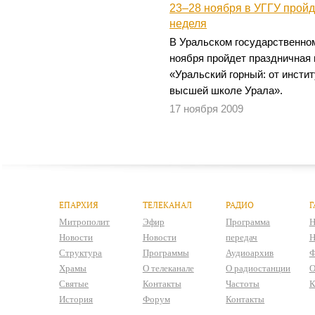
23–28 ноября в УГГУ прой
неделя
В Уральском государственном
ноября пройдет праздничная
«Уральский горный: от инстит
высшей школе Урала».
17 ноября 2009
ЕПАРХИЯ
ТЕЛЕКАНАЛ
РАДИО
Г
Митрополит
Эфир
Программа
Н
Новости
Новости
передач
Н
Структура
Программы
Аудиоархив
Ф
Храмы
О телеканале
О радиостанции
О
Святые
Контакты
Частоты
К
История
Форум
Контакты