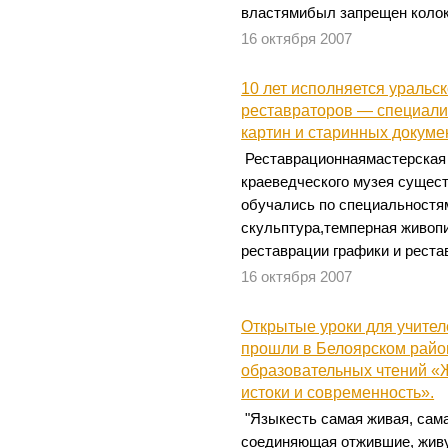
властямибыл запрещен колок
16 октября 2007
10 лет исполняется ураль
реставраторов — специали
картин и старинных докуме
Реставрационнаямастерская 
краеведческого музея сущест
обучались по специальностя
скульптура,темперная живоп
реставрации графики и рест
16 октября 2007
Открытые уроки для учител
прошли в Белоярском райо
образовательных чтений «
истоки и современность».
"Языкесть самая живая, сама
соединяющая отжившие, жив