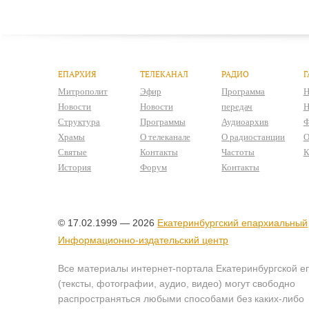
ЕПАРХИЯ
ТЕЛЕКАНАЛ
РАДИО
Г
Митрополит
Эфир
Программа
Н
Новости
Новости
передач
Н
Структура
Программы
Аудиоархив
Ф
Храмы
О телеканале
О радиостанции
О
Святые
Контакты
Частоты
К
История
Форум
Контакты
© 17.02.1999 — 2026
Екатеринбургский епархиальный
Информационно-издательский центр
Все материалы интернет-портала Екатеринбургской е
(тексты, фотографии, аудио, видео) могут свободно
распространяться любыми способами без каких-либо