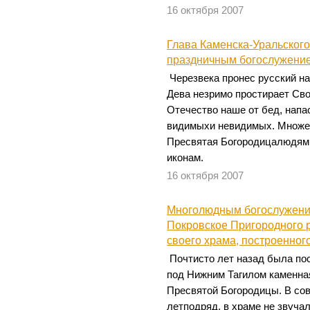
16 октября 2007
Глава Каменска-Уральского
праздничным богослужение
Черезвека пронес русский на
Дева незримо простирает Сво
Отечество наше от бед, напас
видимыхи невидимых. Множес
Пресвятая Богородицалюдям,
иконам.
16 октября 2007
Многолюдным богослужение
Покровское Пригородного 
своего храма, построенного
Почтисто лет назад была по
под Нижним Тагилом каменна
Пресвятой Богородицы. В сов
летподряд, в храме не звуча