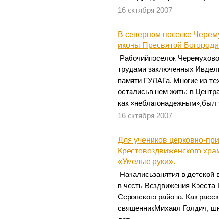
16 октября 2007
В северном поселке Черему
иконы Пресвятой Богороди
Рабочийпоселок Черемухово
трудами заключенных Ивдел
памяти ГУЛАГа. Многие из тех
осталисьв нем жить: в Центр
как «неблагонадежным»,был 
16 октября 2007
Для учеников церковно-пр
Крестовоздвиженского хра
«Умелые руки».
Началисьзанятия в детской 
в честь Воздвижения Креста
Серовского района. Как расс
священникМихаил Голдич, шк