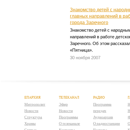
Знакомство детей с народ
главных направлений в раб
города Заречного
Знакомство детей с народны
направлений в работе детско
Заречного. Об этом рассказа
«Пятница».
30 ноября 2007
ЕПАРХИЯ
ТЕЛЕКАНАЛ
РАДИО
Г
Митрополит
Эфир
Программа
Н
Новости
Новости
передач
Н
Структура
Программы
Аудиоархив
Ф
Храмы
О телеканале
О радиостанции
О
Святые
Контакты
Частоты
К