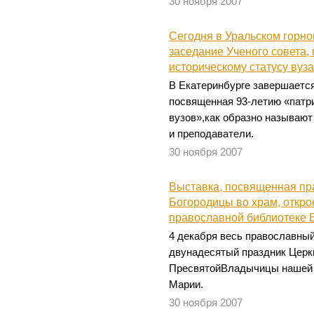
30 ноября 2007
Сегодня в Уральском горно
заседание Ученого совета,
историческому статусу вуз
В Екатеринбурге завершается
посвященная 93-летию «патр
вузов»,как образно называют
и преподаватели.
30 ноября 2007
Выставка, посвященная пр
Богородицы во храм, откро
православной библиотеке 
4 декабря весь православны
двунадесятый праздник Церк
ПресвятойВладычицы нашей 
Марии.
30 ноября 2007