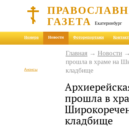
ПРАВОСЛАВ
ГАЗЕТА
Екатеринбург
Номера
Новости
Фоторепортажи
Контак
Главная
→
Новости
→ 
прошла в храме на Ш
кладбище
Анонсы
Архиерейска
прошла в хр
Широкорече
кладбище