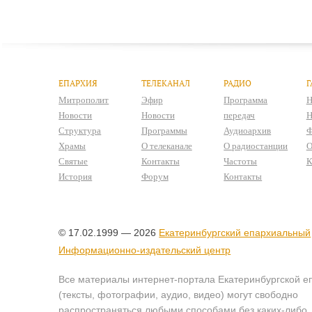
ЕПАРХИЯ
ТЕЛЕКАНАЛ
РАДИО
Г
Митрополит
Эфир
Программа
Н
Новости
Новости
передач
Н
Структура
Программы
Аудиоархив
Ф
Храмы
О телеканале
О радиостанции
О
Святые
Контакты
Частоты
К
История
Форум
Контакты
© 17.02.1999 — 2026
Екатеринбургский епархиальный
Информационно-издательский центр
Все материалы интернет-портала Екатеринбургской е
(тексты, фотографии, аудио, видео) могут свободно
распространяться любыми способами без каких-либо