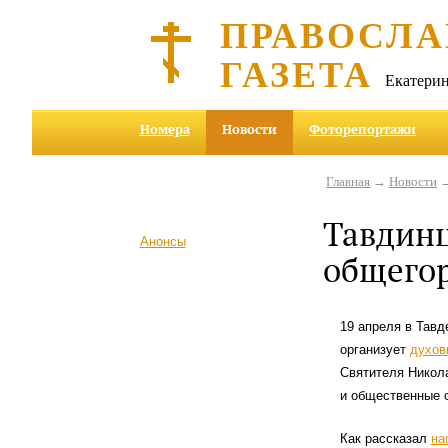
ПРАВОСЛА
ГАЗЕТА
Екатерин
Номера
Новости
Фоторепортажи
Главная
→
Новости
→
Тавдинц
Анонсы
общего
19 апреля в Тавд
организует
духов
Святителя Никол
и общественные о
Как рассказал
на