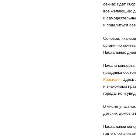
сейчас идет сбор
все желающие: д
и самодеятельные
и поделиться све
Основой, «канво
органично сочета
Пасхальных дней
Начало концерта 
праздника состои
Красная»
. Здесь
и знакомыми пра
города, но и уви
В числе участник
детских домов и 
Пасхальный конце
год его организа