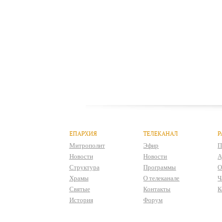
ЕПАРХИЯ
ТЕЛЕКАНАЛ
Р
Митрополит
Эфир
П
Новости
Новости
А
Структура
Программы
О
Храмы
О телеканале
Ч
Святые
Контакты
К
История
Форум