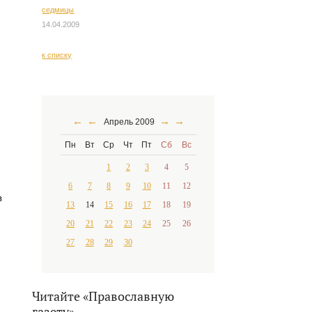
седмицы
14.04.2009
к списку
←
←
→
→
Апрель 2009
Пн
Вт
Ср
Чт
Пт
Сб
Вс
1
2
3
4
5
6
7
8
9
10
11
12
в
13
14
15
16
17
18
19
20
21
22
23
24
25
26
27
28
29
30
Читайте «Православную
газету»