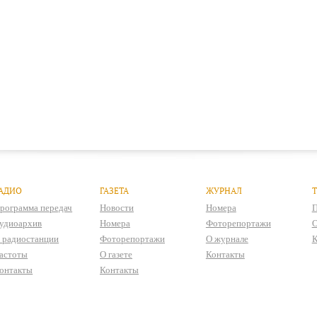
АДИО
ГАЗЕТА
ЖУРНАЛ
рограмма передач
Новости
Номера
П
удиоархив
Номера
Фоторепортажи
О
 радиостанции
Фоторепортажи
О журнале
К
астоты
О газете
Контакты
онтакты
Контакты