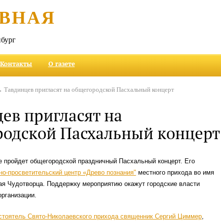
ВНАЯ
бург
Контакты
О газете
 Тавдинцев пригласят на общегородской Пасхальный концерт
ев пригласят на
родской Пасхальный концерт
е пройдет общегородской праздничный Пасхальный концерт. Его
но-просветительский центр «Древо познания"
местного прихода во имя
ая Чудотворца. Поддержку мероприятию окажут городские власти
рганизации.
стоятель Свято-Николаевского прихода священник Сергий Циммер
,