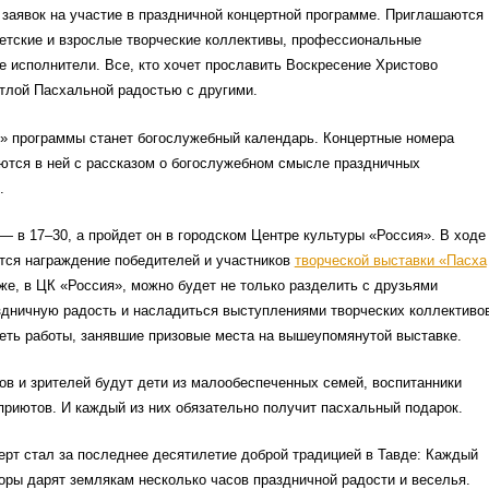
 заявок на участие в праздничной концертной программе. Приглашаются
етские и взрослые творческие коллективы, профессиональные
 исполнители. Все, кто хочет прославить Воскресение Христово
тлой Пасхальной радостью с другими.
й» программы станет богослужебный календарь. Концертные номера
ются в ней с рассказом о богослужебном смысле праздничных
.
— в 17–30, а пройдет он в городском Центре культуры «Россия». В ходе
тся награждение победителей и участников
творческой выставки «Пасха
 же, в ЦК «Россия», можно будет не только разделить с друзьями
здничную радость и насладиться выступлениями творческих коллективо
деть работы, занявшие призовые места на вышеупомянутой выставке.
ов и зрителей будут дети из малообеспеченных семей, воспитанники
приютов. И каждый из них обязательно получит пасхальный подарок.
рт стал за последнее десятилетие доброй традицией в Тавде: Каждый
торы дарят землякам несколько часов праздничной радости и веселья.