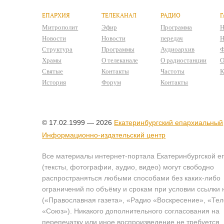
ЕПАРХИЯ
ТЕЛЕКАНАЛ
РАДИО
Г
Митрополит
Эфир
Программа
Н
Новости
Новости
передач
Н
Структура
Программы
Аудиоархив
Ф
Храмы
О телеканале
О радиостанции
О
Святые
Контакты
Частоты
К
История
Форум
Контакты
© 17.02.1999 — 2026
Екатеринбургский епархиальный
Информационно-издательский центр
Все материалы интернет-портала Екатеринбургской е
(тексты, фотографии, аудио, видео) могут свободно
распространяться любыми способами без каких-либо
ограничений по объёму и срокам при условии ссылки 
(«Православная газета», «Радио «Воскресение», «Те
«Союз»). Никакого дополнительного согласования на
перепечатку или иное воспроизведение не требуется.