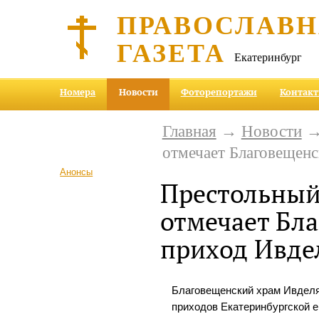
ПРАВОСЛАВ
ГАЗЕТА
Екатеринбург
Номера
Новости
Фоторепортажи
Контак
Главная
→
Новости
→ 
отмечает Благовещенс
Анонсы
Престольный
отмечает Бл
приход Ивде
Благовещенский храм Ивделя
приходов Екатеринбургской е