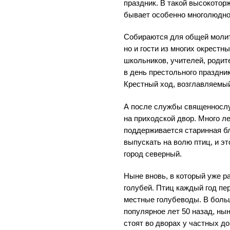
праздник. В такой высокотор
бывает особенно многолюдно
Собираются для общей молит
но и гости из многих окрестн
школьников, учителей, роди
в день престольного праздни
Крестный ход, возглавляемый
А после службы священносл
на приходской двор. Много л
поддерживается старинная б
выпускать на волю птиц, и эт
город северный.
Ныне вновь, в который уже р
голубей. Птиц каждый год п
местные голубеводы. В больш
популярное лет 50 назад, ны
стоят во дворах у частных д