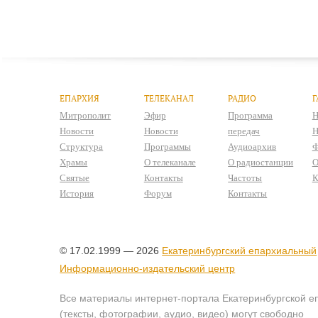
ЕПАРХИЯ
ТЕЛЕКАНАЛ
РАДИО
Г
Митрополит
Эфир
Программа
Н
Новости
Новости
передач
Н
Структура
Программы
Аудиоархив
Ф
Храмы
О телеканале
О радиостанции
О
Святые
Контакты
Частоты
К
История
Форум
Контакты
© 17.02.1999 — 2026
Екатеринбургский епархиальный
Информационно-издательский центр
Все материалы интернет-портала Екатеринбургской е
(тексты, фотографии, аудио, видео) могут свободно