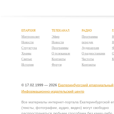
ЕПАРХИЯ
ТЕЛЕКАНАЛ
РАДИО
Г
Митрополит
Эфир
Программа
Н
Новости
Новости
передач
Н
Структура
Программы
Аудиоархив
Ф
Храмы
О телеканале
О радиостанции
О
Святые
Контакты
Частоты
К
История
Форум
Контакты
© 17.02.1999 — 2026
Екатеринбургский епархиальный
Информационно-издательский центр
Все материалы интернет-портала Екатеринбургской е
(тексты, фотографии, аудио, видео) могут свободно
распространяться любыми способами без каких-либо