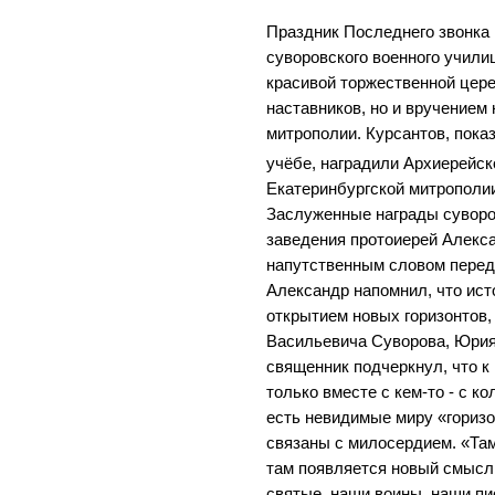
Праздник Последнего звонка
суворовского военного учили
красивой торжественной цер
наставников, но и вручением 
митрополии. Курсантов, пока
учёбе, наградили Архиерейск
Екатеринбургской митрополи
Заслуженные награды суворо
заведения протоиерей Алекс
напутственным словом перед
Александр напомнил, что ист
открытием новых горизонтов,
Васильевича Суворова, Юрия
священник подчеркнул, что 
только вместе с кем-то - с ко
есть невидимые миру «горизо
связаны с милосердием. «Там
там появляется новый смысл,
святые, наши воины, наши пи