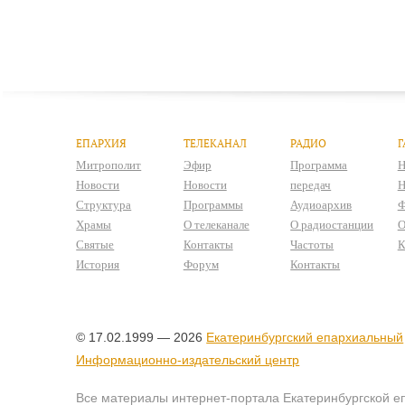
ЕПАРХИЯ
ТЕЛЕКАНАЛ
РАДИО
Г
Митрополит
Эфир
Программа
Н
Новости
Новости
передач
Н
Структура
Программы
Аудиоархив
Ф
Храмы
О телеканале
О радиостанции
О
Святые
Контакты
Частоты
К
История
Форум
Контакты
© 17.02.1999 — 2026
Екатеринбургский епархиальный
Информационно-издательский центр
Все материалы интернет-портала Екатеринбургской е