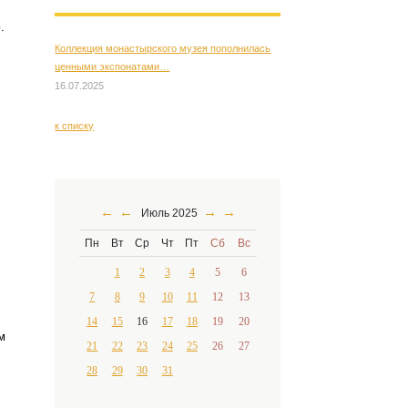
.
Коллекция монастырского музея пополнилась
ценными экспонатами…
16.07.2025
к списку
←
←
→
→
Июль 2025
Пн
Вт
Ср
Чт
Пт
Сб
Вс
1
2
3
4
5
6
7
8
9
10
11
12
13
14
15
16
17
18
19
20
м
21
22
23
24
25
26
27
28
29
30
31