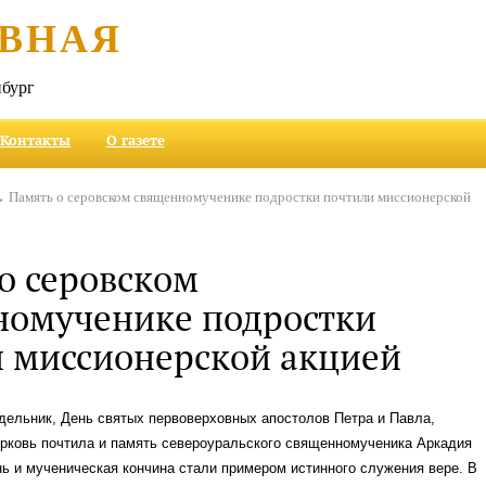
ВНАЯ
бург
Контакты
О газете
 Память о серовском священномученике подростки почтили миссионерской
о серовском
номученике подростки
 миссионерской акцией
дельник, День святых первоверховных апостолов Петра и Павла,
рковь почтила и память североуральского священномученика Аркадия
нь и мученическая кончина стали примером истинного служения вере. В