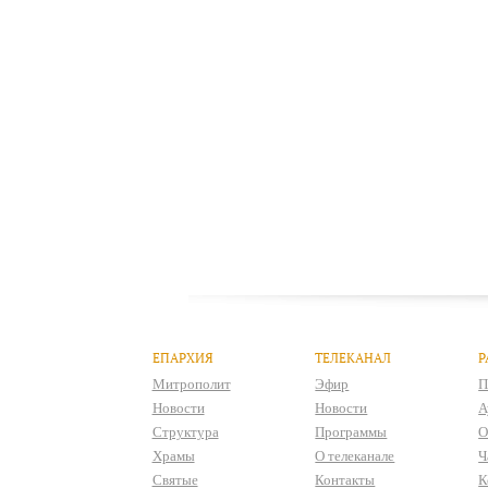
ЕПАРХИЯ
ТЕЛЕКАНАЛ
Р
Митрополит
Эфир
П
Новости
Новости
А
Структура
Программы
О
Храмы
О телеканале
Ч
Святые
Контакты
К