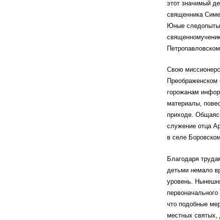
этот значимый д
священника Симе
Юные следопыты 
священномученик
Петропавловском
Свою миссионерс
Преображенском с
горожанам инфор
материалы, пове
приходе. Общаясь
служение отца Ар
в селе Боровском
Благодаря труда
детьми немало в
уровень. Нынешня
первоначального
что подобные ме
местных святых,