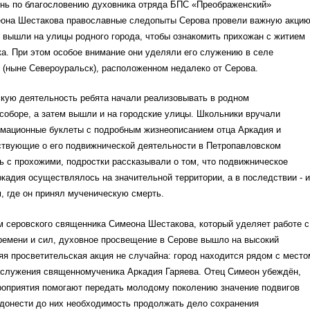
ень по благословению духовника отряда БПС «Преображенский»
она Шестакова православные следопыты Серова провели важную акцию
вышли на улицы родного города, чтобы ознакомить прихожан с житием
а. При этом особое внимание они уделяли его служению в селе
 (ныне Североуральск), расположенном недалеко от Серова.
кую деятельность ребята начали реализовывать в родном
оборе, а затем вышли и на городские улицы. Школьники вручали
мационные буклеты с подробным жизнеописанием отца Аркадия и
ствующие о его подвижнической деятельности в Петропавловском
 с прохожими, подростки рассказывали о том, что подвижническое
кадия осуществлялось на значительной территории, а в последствии - и
, где он принял мученическую смерть.
м серовского священника Симеона Шестакова, который уделяет работе с
ремени и сил, духовное просвещение в Серове вышло на высокий
я просветительская акция не случайна: город находится рядом с место
 служения священномученика Аркадия Гаряева. Отец Симеон убеждён,
роприятия помогают передать молодому поколению значение подвигов
 донести до них необходимость продолжать дело сохранения