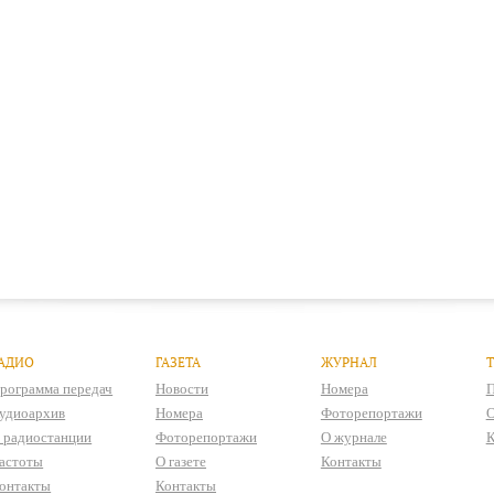
АДИО
ГАЗЕТА
ЖУРНАЛ
рограмма передач
Новости
Номера
П
удиоархив
Номера
Фоторепортажи
О
 радиостанции
Фоторепортажи
О журнале
К
астоты
О газете
Контакты
онтакты
Контакты