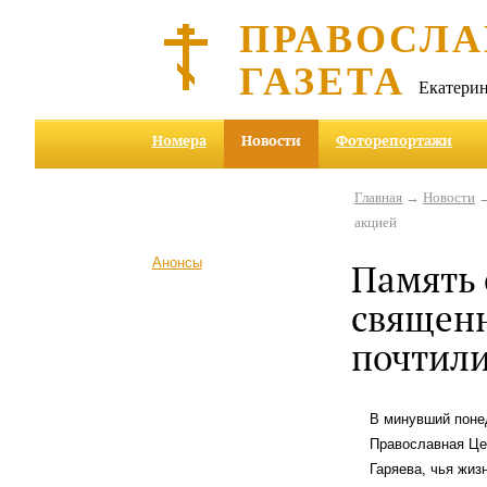
ПРАВОСЛА
ГАЗЕТА
Екатерин
Номера
Новости
Фоторепортажи
Главная
→
Новости
→
акцией
Анонсы
Память 
священ
почтили
В минувший поне
Православная Це
Гаряева, чья жиз