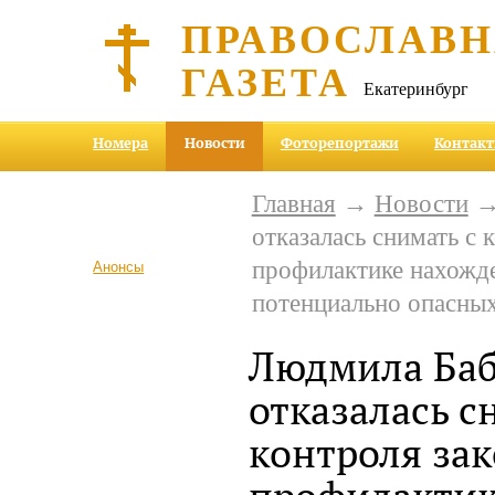
ПРАВОСЛАВ
ГАЗЕТА
Екатеринбург
Номера
Новости
Фоторепортажи
Контак
Главная
→
Новости
→
отказалась снимать с 
профилактике нахожде
Анонсы
потенциально опасны
Людмила Ба
отказалась с
контроля зак