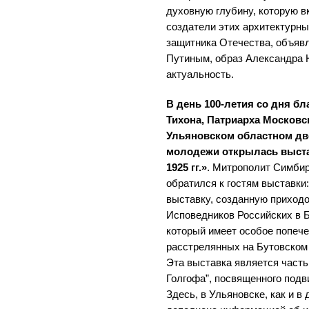
духовную глубину, которую в
создатели этих архитектурны
защитника Отечества, объяв
Путиным, образ Александра 
актуальность.
В день 100-летия со дня б
Тихона, Патриарха Московск
Ульяновском областном дво
молодежи открылась выстав
1925 гг.»
. Митрополит Симбир
обратился к гостям выставки
выставку, созданную приход
Исповедников Российских в Б
который имеет особое попече
расстрелянных на Бутовском 
Эта выставка является част
Голгофа”, посвященного подв
Здесь, в Ульяновске, как и в