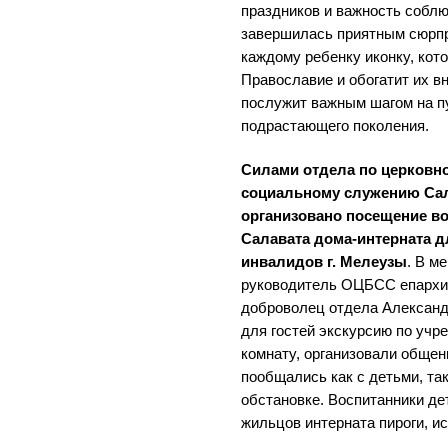
праздников и важность соблю
завершилась приятным сюрпр
каждому ребенку иконку, кот
Православие и обогатит их в
послужит важным шагом на п
подрастающего поколения.
Силами отдела по церковно
социальному служению Сал
организовано посещение во
Салавата дома-интерната 
инвалидов г. Мелеузы
. В м
руководитель ОЦБСС епархии
доброволец отдела Александ
для гостей экскурсию по учр
комнату, организовали общен
пообщались как с детьми, та
обстановке. Воспитанники де
жильцов интерната пироги, и