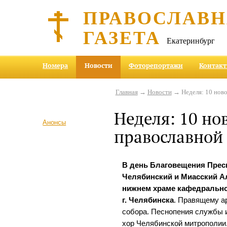
ПРАВОСЛАВ
ГАЗЕТА
Екатеринбург
Номера
Новости
Фоторепортажи
Контак
Главная
→
Новости
→ Неделя: 10 ново
Неделя: 10 но
Анонсы
православной
В день Благовещения Прес
Челябинский и Миасский А
нижнем храме кафедрально
г. Челябинска
. Правящему а
собора. Песнопения службы 
хор Челябинской митрополии