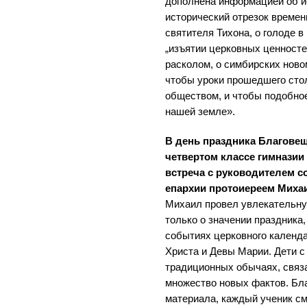
дополнена информацией об и
исторический отрезок времен
святителя Тихона, о голоде 
„изъятии церковных ценносте
расколом, о симбирских ново
чтобы уроки прошедшего сто
обществом, и чтобы подобное
нашей земле».
В день праздника Благове
четвертом классе гимназии 
встреча с руководителем с
епархии протоиереем Мих
Михаил провел увлекательну
только о значении праздника,
событиях церковного календ
Христа и Девы Марии. Дети с
традиционных обычаях, связ
множество новых фактов. Бл
материала, каждый ученик см