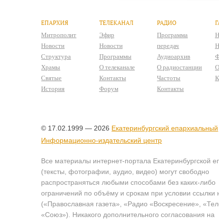
ЕПАРХИЯ
ТЕЛЕКАНАЛ
РАДИО
Г
Митрополит
Эфир
Программа
Н
Новости
Новости
передач
Н
Структура
Программы
Аудиоархив
Ф
Храмы
О телеканале
О радиостанции
О
Святые
Контакты
Частоты
К
История
Форум
Контакты
© 17.02.1999 — 2026
Екатеринбургский епархиальный
Информационно-издательский центр
Все материалы интернет-портала Екатеринбургской е
(тексты, фотографии, аудио, видео) могут свободно
распространяться любыми способами без каких-либо
ограничений по объёму и срокам при условии ссылки 
(«Православная газета», «Радио «Воскресение», «Те
«Союз»). Никакого дополнительного согласования на