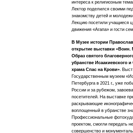
интереса к религиозным тема
Лектор поделился своими пе
знакомству детей и молодежи
Лекцию посетили учащиеся ц
движения «Агапа» и гости се
В Музее истории Правосла
открытие выставки «Воин.
Образ святого благоверног
убранстве Исаакиевского и
храма Спас на Крови»
. Выс
Государственным музеем «Ис
Петербурга в 2021 г., уже по
России и за рубежом, завоев
посетителей. На выставке п
раскрывающие иконографичес
воплощенный в убранстве зн
Профессиональные фотохудо
проектом, смогли передать н
совершенство и монументальн