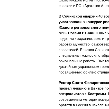
Сахалинского РО ИППО, Южн
епархии и РО «Братство Алек
В Сочинской епархии 48 в
участвовали в конкурсе ри
Южного регионального пои
МЧС России г. Сочи
. Юные 
подошли к заданию, ярко и тр
работах мужество, самоотве
спасателей. Епископ Сочинск
специальная комиссия отобр
оригинальные работы. Выстав
достойным украшением торж
посвященных юбилею отряда
Ректор Свято-Филаретовско
провел лекцию в Центре п
специалистов г. Костромы
.
современным методам воцерк
братств в России в начале XX