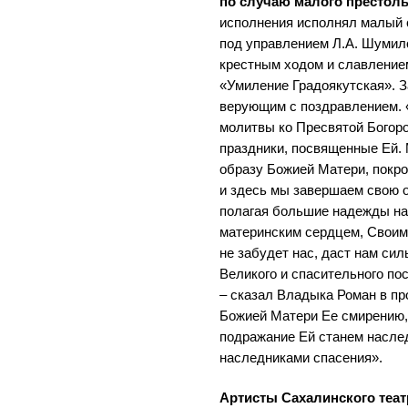
по случаю малого престоль
исполнения исполнял малый 
под управлением Л.А. Шумил
крестным ходом и славление
«Умиление Градоякутская». З
верующим с поздравлением. 
молитвы ко Пресвятой Богоро
праздники, посвященные Ей.
образу Божией Матери, покр
и здесь мы завершаем свою 
полагая большие надежды на
материнским сердцем, Свои
не забудет нас, даст нам си
Великого и спасительного пос
– сказал Владыка Роман в пр
Божией Матери Ее смирению,
подражание Ей станем насле
наследниками спасения».
Артисты Сахалинского теат