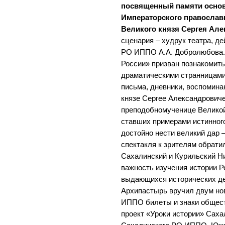
посвященный памяти основ
Императорского православ
Великого князя Сергея Ал
сценария – худрук театра, д
РО ИППО А.А. Добролюбова.
России» призван познакомить
драматическими странницами 
письма, дневники, воспомина
князе Сергее Александровиче 
преподобномученице Великой
ставших примерами истинног
достойно нести великий дар 
спектакля к зрителям обрат
Сахалинский и Курильский Н
важность изучения истории Р
выдающихся исторических де
Архипастырь вручил двум н
ИППО билеты и знаки общест
проект «Уроки истории» Сахал