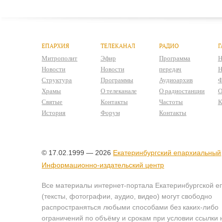
ЕПАРХИЯ
ТЕЛЕКАНАЛ
РАДИО
Г
Митрополит
Эфир
Программа
Н
Новости
Новости
передач
Н
Структура
Программы
Аудиоархив
Ф
Храмы
О телеканале
О радиостанции
О
Святые
Контакты
Частоты
К
История
Форум
Контакты
© 17.02.1999 — 2026
Екатеринбургский епархиальный
Информационно-издательский центр
Все материалы интернет-портала Екатеринбургской е
(тексты, фотографии, аудио, видео) могут свободно
распространяться любыми способами без каких-либо
ограничений по объёму и срокам при условии ссылки 