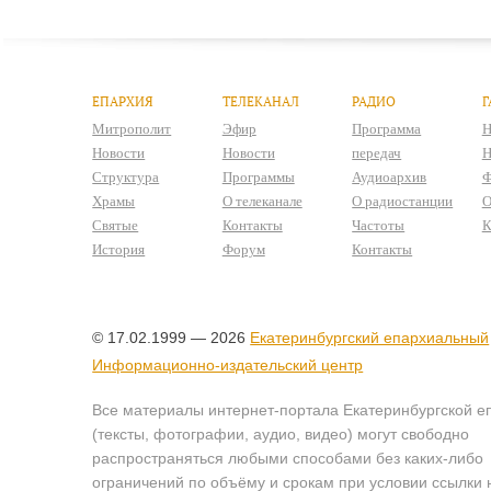
ЕПАРХИЯ
ТЕЛЕКАНАЛ
РАДИО
Г
Митрополит
Эфир
Программа
Н
Новости
Новости
передач
Н
Структура
Программы
Аудиоархив
Ф
Храмы
О телеканале
О радиостанции
О
Святые
Контакты
Частоты
К
История
Форум
Контакты
© 17.02.1999 — 2026
Екатеринбургский епархиальный
Информационно-издательский центр
Все материалы интернет-портала Екатеринбургской е
(тексты, фотографии, аудио, видео) могут свободно
распространяться любыми способами без каких-либо
ограничений по объёму и срокам при условии ссылки 