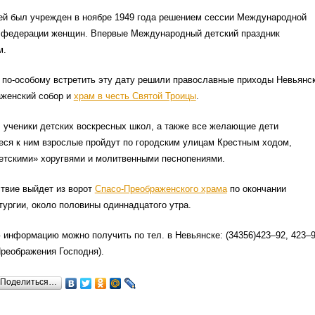
ей был учрежден в ноябре 1949 года решением сессии Международной
 федерации женщин. Впервые Международный детский праздник
м.
 по-особому встретить эту дату решили православные приходы Невьянс
женский собор и
храм в честь Святой Троицы
.
 ученики детских воскресных школ, а также все желающие дети
еся к ним взрослые пройдут по городским улицам Крестным ходом,
етскими» хоругвями и молитвенными песнопениями.
твие выйдет из ворот
Спасо-Преображенского храма
по окончании
ургии, около половины одиннадцатого утра.
информацию можно получить по тел. в Невьянске: (34356)423–92, 423–
Преображения Господня).
Поделиться…