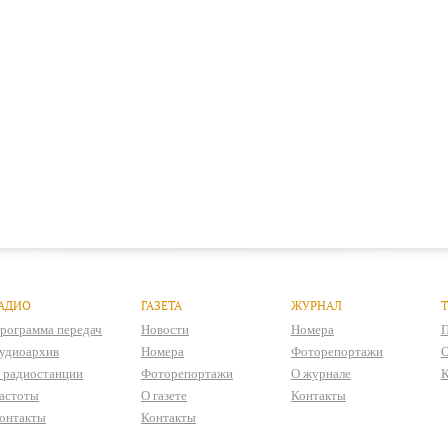
АДИО
ГАЗЕТА
ЖУРНАЛ
рограмма передач
Новости
Номера
П
удиоархив
Номера
Фоторепортажи
О
 радиостанции
Фоторепортажи
О журнале
К
астоты
О газете
Контакты
онтакты
Контакты