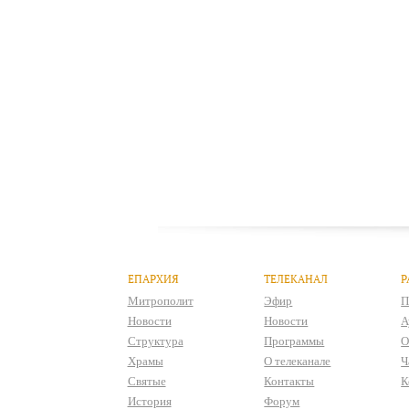
ЕПАРХИЯ
ТЕЛЕКАНАЛ
Р
Митрополит
Эфир
П
Новости
Новости
А
Структура
Программы
О
Храмы
О телеканале
Ч
Святые
Контакты
К
История
Форум