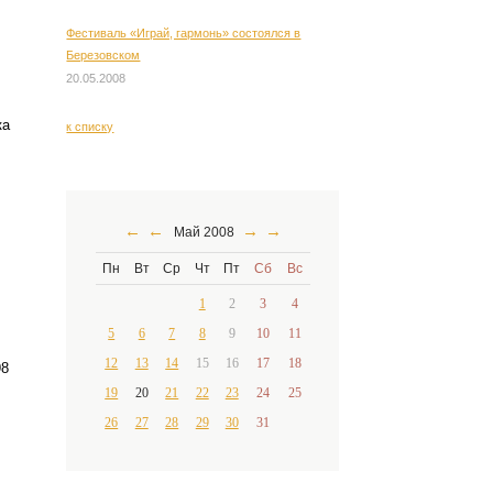
Фестиваль «Играй, гармонь» состоялся в
Березовском
20.05.2008
ка
к списку
←
←
→
→
Май 2008
Пн
Вт
Ср
Чт
Пт
Сб
Вс
1
2
3
4
5
6
7
8
9
10
11
12
13
14
15
16
17
18
98
19
20
21
22
23
24
25
26
27
28
29
30
31