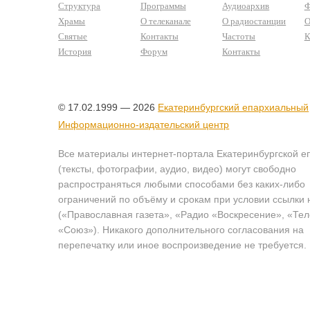
Структура
Программы
Аудиоархив
Ф
Храмы
О телеканале
О радиостанции
О
Святые
Контакты
Частоты
К
История
Форум
Контакты
© 17.02.1999 — 2026
Екатеринбургский епархиальный
Информационно-издательский центр
Все материалы интернет-портала Екатеринбургской е
(тексты, фотографии, аудио, видео) могут свободно
распространяться любыми способами без каких-либо
ограничений по объёму и срокам при условии ссылки 
(«Православная газета», «Радио «Воскресение», «Те
«Союз»). Никакого дополнительного согласования на
перепечатку или иное воспроизведение не требуется.