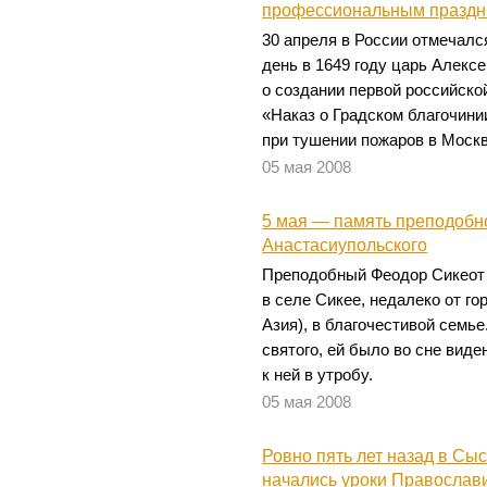
профессиональным праздн
30 апреля в России отмечалс
день в 1649 году царь Алекс
о создании первой российск
«Наказ о Градском благочини
при тушении пожаров в Москв
05 мая 2008
5 мая — память преподобн
Анастасиупольского
Преподобный Феодор Сикеот 
в селе Сикее, недалеко от г
Азия), в благочестивой семье
святого, ей было во сне виде
к ней в утробу.
05 мая 2008
Ровно пять лет назад в Сы
начались уроки Православ