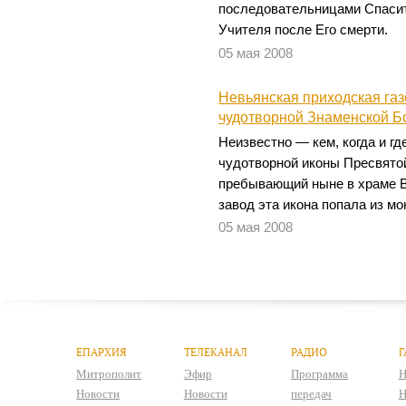
последовательницами Спасите
Учителя после Его смерти.
05 мая 2008
Невьянская приходская газ
чудотворной Знаменской Б
Неизвестно — кем, когда и гд
чудотворной иконы Пресвято
пребывающий ныне в храме В
завод эта икона попала из мо
05 мая 2008
ЕПАРХИЯ
ТЕЛЕКАНАЛ
РАДИО
Г
Митрополит
Эфир
Программа
Н
Новости
Новости
передач
Н