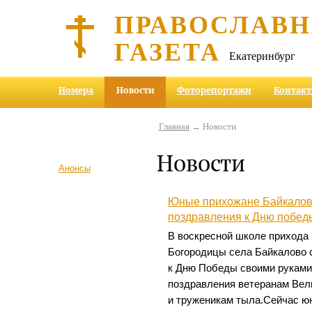
ПРАВОСЛАВ
ГАЗЕТА
Екатеринбург
Номера
Новости
Фоторепортажи
Контак
Главная
→ Новости
Новости
Анонсы
Юные прихожане Байкаловс
поздравления к Дню побед
В воскресной школе прихода 
Богородицы села Байкалово 
к Дню Победы своими руками
поздравления ветеранам Вел
и труженикам тыла.Сейчас ю