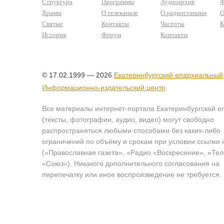
Структура
Программы
Аудиоархив
Ф
Храмы
О телеканале
О радиостанции
О
Святые
Контакты
Частоты
К
История
Форум
Контакты
© 17.02.1999 — 2026
Екатеринбургский епархиальный
Информационно-издательский центр
Все материалы интернет-портала Екатеринбургской е
(тексты, фотографии, аудио, видео) могут свободно
распространяться любыми способами без каких-либо
ограничений по объёму и срокам при условии ссылки 
(«Православная газета», «Радио «Воскресение», «Те
«Союз»). Никакого дополнительного согласования на
перепечатку или иное воспроизведение не требуется.