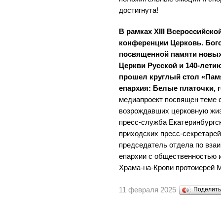
достигнута!
В рамках XIII Всероссийск
конференции Церковь. Бого
посвященной памяти новых
Церкви Русской и 140-лети
прошел круглый стол «Памя
епархия: Белые платочки, 
медиапроект посвящен теме 
возрождавших церковную жизн
пресс-служба Екатеринбургс
приходских пресс-секретаре
председатель отдела по вза
епархии с общественностью 
Храма-на-Крови протоиерей 
11 февраля 2025
Поделит