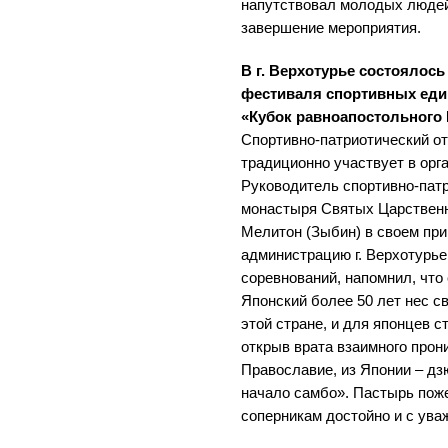
напутствовал молодых людей
завершение мероприятия.
В г. Верхотурье состоялось
фестиваля спортивных еди
«Кубок равноапостольного
Спортивно-патриотический о
традиционно участвует в орг
Руководитель спортивно-патр
монастыря Святых Царствен
Мелитон (Зыбин) в своем пр
администрацию г. Верхотурье
соревнований, напомнил, что
Японский более 50 лет нес с
этой стране, и для японцев с
открыв врата взаимного прони
Православие, из Японии – дзю
начало самбо». Пастырь пож
соперникам достойно и с ува