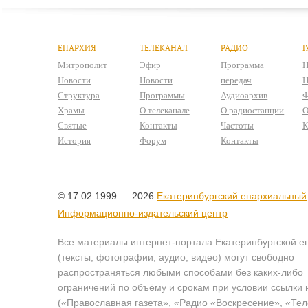
ЕПАРХИЯ
ТЕЛЕКАНАЛ
РАДИО
Г
Митрополит
Эфир
Программа
Н
Новости
Новости
передач
Н
Структура
Программы
Аудиоархив
Ф
Храмы
О телеканале
О радиостанции
О
Святые
Контакты
Частоты
К
История
Форум
Контакты
© 17.02.1999 — 2026
Екатеринбургский епархиальный
Информационно-издательский центр
Все материалы интернет-портала Екатеринбургской е
(тексты, фотографии, аудио, видео) могут свободно
распространяться любыми способами без каких-либо
ограничений по объёму и срокам при условии ссылки 
(«Православная газета», «Радио «Воскресение», «Те