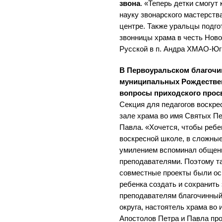
звона
. «Теперь детки смогут
науку звонарского мастерств
центре. Также уральцы подго
звонницы храма в честь Нов
Русской в п. Андра ХМАО-Юг
В Первоуральском благочин
муниципальных Рождествен
вопросы приходского прос
Секция для педагогов воскр
зале храма во имя Святых П
Павла. «Хочется, чтобы ребен
воскресной школе, в сложны
умилением вспоминал общен
преподавателями. Поэтому т
совместные проекты были ос
ребенка создать и сохранить 
преподавателям благочинный
округа, настоятель храма во
Апостолов Петра и Павла про