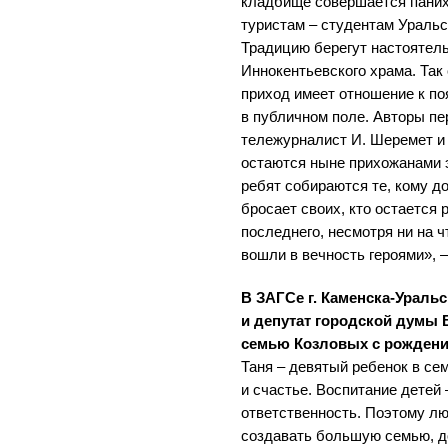
кладбище совершается пани
туристам – студентам Уральс
Традицию берегут настоятель
Иннокентьевского храма. Так
приход имеет отношение к п
в публичном поле. Авторы пе
тележурналист И. Шеремет и 
остаются ныне прихожанами э
ребят собираются те, кому дор
бросает своих, кто остается
последнего, несмотря ни на ч
вошли в вечность героями», 
В ЗАГСе г. Каменска-Уральс
и депутат городской думы 
семью Козловых с рождени
Таня – девятый ребенок в се
и счастье. Воспитание детей
ответственность. Поэтому л
создавать большую семью, д