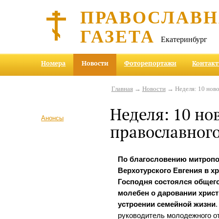
ПРАВОСЛАВ
ГАЗЕТА
Екатеринбург
Номера
Новости
Фоторепортажи
Контак
Главная
→
Новости
→ Неделя: 10 ново
Неделя: 10 но
Анонсы
православного
По благословению митропо
Верхотурского Евгения в х
Господня состоялся обще
молебен о даровании христ
устроении семейной жизни
руководитель молодежного о