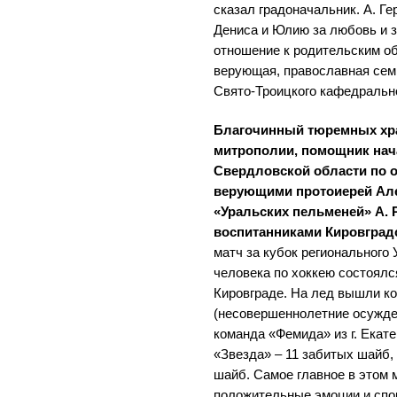
сказал градоначальник. А. Г
Дениса и Юлию за любовь и з
отношение к родительским о
верующая, православная сем
Свято-Троицкого кафедрально
Благочинный тюремных хр
митрополии, помощник нач
Свердловской области по о
верующими протоиерей Але
«Уральских пельменей» А. 
воспитанниками Кировград
матч за кубок регионального
человека по хоккею состоялся
Кировграде. На лед вышли к
(несовершеннолетние осужде
команда «Фемида» из г. Екате
«Звезда» – 11 забитых шайб,
шайб. Самое главное в этом м
положительные эмоции и спо