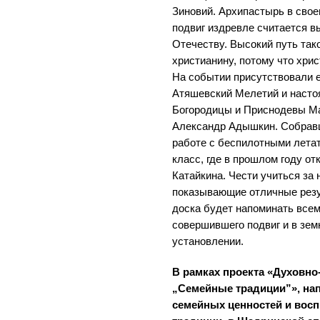
Зиновий. Архипастырь в свое
подвиг издревле считается 
Отечеству. Высокий путь так
христианину, потому что хри
На событии присутствовали 
Атяшевский Мелетий и насто
Богородицы и Приснодевы Мар
Александр Адышкин. Собравш
работе с беспилотными лета
класс, где в прошлом году от
Катайкина. Чести учиться за
показывающие отличные резу
доска будет напоминать всем
совершившего подвиг и в зем
установлении.
В рамках проекта «Духовн
„Семейные традиции”», на
семейных ценностей и восп