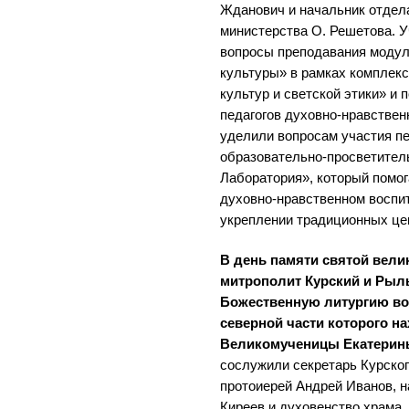
Жданович и начальник отдел
министерства О. Решетова. У
вопросы преподавания моду
культуры» в рамках комплек
культур и светской этики» и
педагогов духовно-нравствен
уделили вопросам участия пе
образовательно-просветител
Лаборатория», который помог
духовно-нравственном воспит
укреплении традиционных це
В день памяти святой вел
митрополит Курский и Рыл
Божественную литургию во 
северной части которого н
Великомученицы Екатери
сослужили секретарь Курског
протоиерей Андрей Иванов, н
Киреев и духовенство храма.