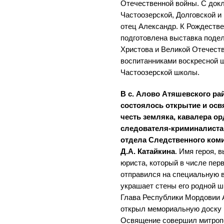
Отечественной войны. С док
Частоозерской, Долговской и
отец Александр. К Рождеств
подготовлена выставка подел
Христова и Великой Отечест
воспитанниками воскресной 
Частоозерской школы.
В с. Алово Атяшевского р
состоялось открытие и ос
честь земляка, кавалера о
следователя-криминалиста 
отдела Следственного коми
Д.А. Катайкина
. Имя героя,
юриста, который в числе пе
отправился на специальную 
украшает стены его родной ш
Глава Республики Мордовии А
открыл мемориальную доску в
Освящение совершил митроп