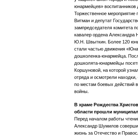
юнармейцев» воспитанников 
Торжественное мероприятие по
Витман и депутат Государст
зампредседателя комитета по
кавалер ордена Александра Н
Ю.Н. Швыткин. Более 120 юны
стали частью движения «Юна
дошколенка-юнармейца. Пос
дошколята-юнармейцы посети
Коршуновой, на которой узна
отряда и осмотрели находки,
по местам боевых действий 
войны.
В храме Рождества Христов
области прошли муниципал
Перед началом работы чтени
Александр Шумилов совершил 
жизнь за Отечество и Правос