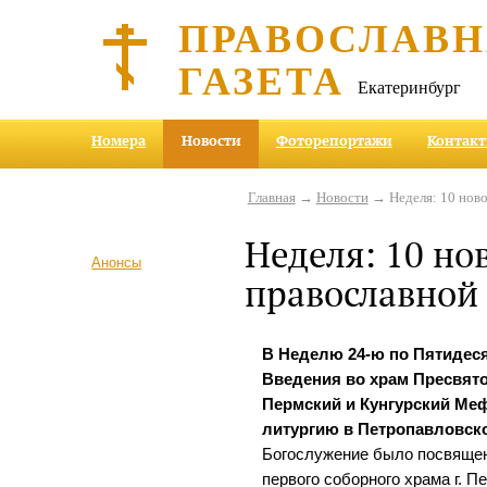
ПРАВОСЛАВ
ГАЗЕТА
Екатеринбург
Номера
Новости
Фоторепортажи
Контак
Главная
→
Новости
→ Неделя: 10 ново
Неделя: 10 но
Анонсы
православной
В Неделю 24-ю по Пятидеся
Введения во храм Пресвят
Пермский и Кунгурский М
литургию в Петропавловско
Богослужение было посвящен
первого соборного храма г. П