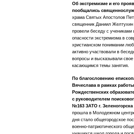
Об экстремизме и его про
пообщались священнослужи
храма Святых Апостолов Пет
священник Даниил Желтухин 
провели беседу с учениками 
опасности экстремизма в со
христианском понимании люб
активно участвовали в бесед
вопросы и высказывали свое 
касающимся темы занятия.
По благословению епископа
Вячеслава в рамках работы
Рождественских образоват
с руководителем поисково
№163 ЗАТО г. Зеленогорска
прошла в Молодежном центре 
дня стало общегородское по
военно-патриотического общ
учащихся школ города и пос