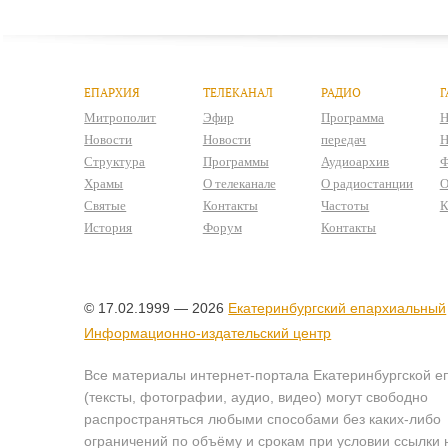
ЕПАРХИЯ
ТЕЛЕКАНАЛ
РАДИО
Г
Митрополит
Эфир
Программа
Н
Новости
Новости
передач
Н
Структура
Программы
Аудиоархив
Ф
Храмы
О телеканале
О радиостанции
О
Святые
Контакты
Частоты
К
История
Форум
Контакты
© 17.02.1999 — 2026
Екатеринбургский епархиальный
Информационно-издательский центр
Все материалы интернет-портала Екатеринбургской е
(тексты, фотографии, аудио, видео) могут свободно
распространяться любыми способами без каких-либо
ограничений по объёму и срокам при условии ссылки 