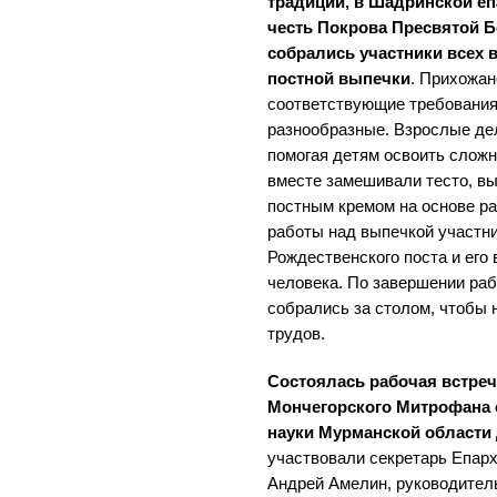
традиции, в Шадринской еп
честь Покрова Пресвятой 
собрались участники всех 
постной выпечки
. Прихожан
соответствующие требованиям
разнообразные. Взрослые де
помогая детям освоить сложн
вместе замешивали тесто, вы
постным кремом на основе ра
работы над выпечкой участн
Рождественского поста и его
человека. По завершении ра
собрались за столом, чтобы
трудов.
Состоялась рабочая встре
Мончегорского Митрофана 
науки Мурманской области 
участвовали секретарь Епар
Андрей Амелин, руководител