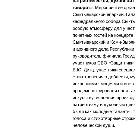
патриотической, духовной 
говорит»
. Мероприятие орга
Сыктывкарской епархии. Гала
кафедрального собора Сыкты
особую атмосферу для участ
почетных гостей на концерте
Сыктывкарский и Коми-Зырян
и архивного дела Республики 
руководитель филиала Госуд
участников СВО «Защитники 
В.Ю. Дитц, участники специа
стихотворения о доблести, м
искренними эмоциями и вост
продемонстрировали свои та
искусству, исполняя произве
патриотизму и духовным цен
были как молодые таланты, т
голоса и стихотворные строк
человеческой души.