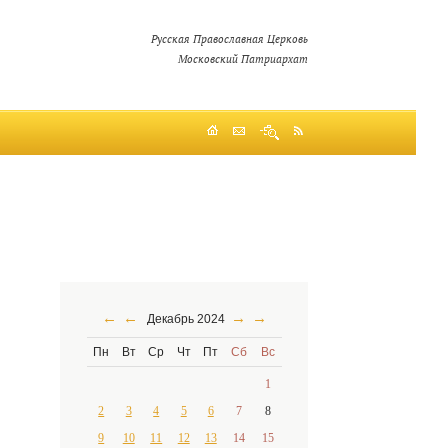
Русская Православная Церковь
Московский Патриархат
←
←
→
→
Декабрь 2024
Пн
Вт
Ср
Чт
Пт
Сб
Вс
1
2
3
4
5
6
7
8
9
10
11
12
13
14
15