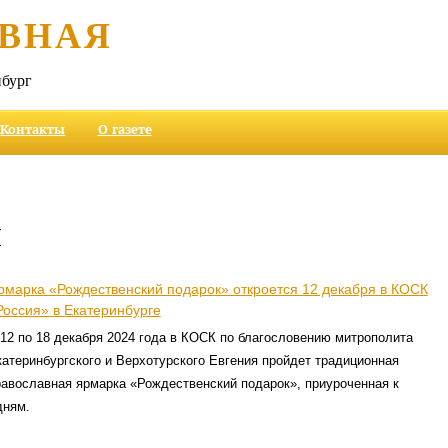
ВНАЯ
бург
Контакты
О газете
и
рмарка «Рождественский подарок» откроется 12 декабря в КОСК
Россия» в Екатеринбурге
 12 по 18 декабря 2024 года в КОСК по благословению митрополита
катеринбургского и Верхотурского Евгения пройдет традиционная
равославная ярмарка «Рождественский подарок», приуроченная к
дням.