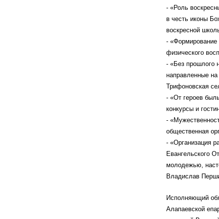
- «Роль воскресн
в честь иконы Б
воскресной школы
- «Формирование
физического вос
- «Без прошлого 
направленные на
Трифоновская сел
- «От героев был
конкурсы и гост
- «Мужественност
общественная орг
- «Организация р
Евангельского От
молодежью, насто
Владислав Перши
Исполняющий обя
Алапаевской епа