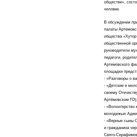
обществе», состо
человек.
В обсуждении пр
палаты Артёмовск
общества «Хутор
общественной орг
руководители мун
педагоги, родите
Артемовского фи
площадки предст
- «Разговоры о 
- «Детские и мол
своему Отечеств
Артёмовском ГО)
- «Волонтерство 
молодежью Админ
- «Верные сыны О
и гражданина чер
Свято-Серафимовс