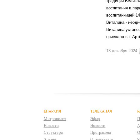
традиций Велико
воспитания в пар
воспитанницей 14
Виталина - неодн
Виталина установ
приехала в г. Ар
13 декабря 2024
ЕПАРХИЯ
ТЕЛЕКАНАЛ
Р
Митрополит
Эфир
П
Новости
Новости
А
Структура
Программы
О
Храмы
О телеканале
Ч