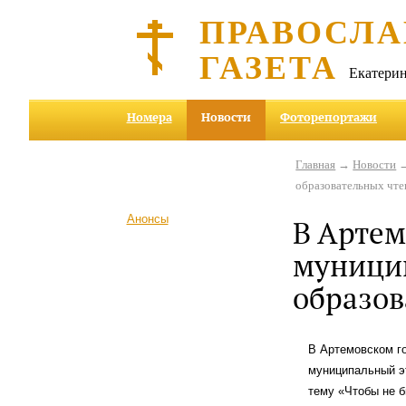
ПРАВОСЛА
ГАЗЕТА
Екатерин
Номера
Новости
Фоторепортажи
Главная
→
Новости
→
образовательных чт
Анонсы
В Артем
муници
образов
В Артемовском го
муниципальный э
тему «Чтобы не 