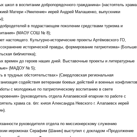
ых школ в воспитании добропорядочного гражданина» (настоятель храма
ожией Матери «Умиление» иерей Андрей Малашенко, выпускники
);
 добродетелей в подрастающем поколении средствами туризма и
питания» (МАОУ СОШ № 8);
нет настоящего. Культурно-исторические проекты Артёмовского ГО,
 сохранение исторической правды, формирование патриотизма» (Больше
ьская библиотека);
ых времен до героев наших дней. Выставочные проекты и литературные
иные» (МАДОУ № 5);
ь в трудных обстоятельствах» (Свердловская региональная
анизация содействия ветеранам боевых действий и военных конфликтов
аботы с молодежью по патриотическому воспитанию в свете
кровения» (руководитель отдела Алапаевской епархии по работе с
ятель храма св. блг. князя Александра Невского г. Алапаевск иерей
н).
занности руководителя отдела по миссионерскому служению
рхии иеромонах Серафим (Шанин) выступил с докладом «Продолжение