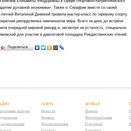
й княгини Елизаветы Феодоровны в сфере спортивно-патриотического
адигме духовной экономики». Также о. Серафим вместе со своей
-летней Виталиной Деминой провели мастер-класс по гиревому спорту.
ократная рекордсменка чемпионатов мира. Всего за день до встречи
ила очередной мировой рекорд и, несмотря на усталость, специально
тёмовский для участия в диалоговой площадке Рождественских чтений.
Поделиться…
АДИО
ГАЗЕТА
ЖУРНАЛ
рограмма передач
Новости
Номера
П
удиоархив
Номера
Фоторепортажи
О
 радиостанции
Фоторепортажи
О журнале
К
астоты
О газете
Контакты