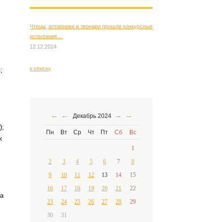
Чтецы, алтарники и звонари прошли конкурсные
испытания…
12.12.2024
к списку
;
←
←
→
→
Декабрь 2024
);
Пн
Вт
Ср
Чт
Пт
Сб
Вс
к
1
2
3
4
5
6
7
8
9
10
11
12
13
14
15
16
17
18
19
20
21
22
та
23
24
25
26
27
28
29
30
31