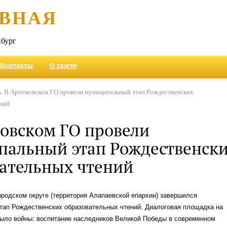
ВНАЯ
бург
Контакты
О газете
 В Артемовском ГО провели муниципальный этап Рождественских
ений
овском ГО провели
пальный этап Рождественск
ательных чтений
родском округе (территория Алапаевской епархии) завершился
тап Рождественских образовательных чтений. Диалоговая площадка на
было войны: воспитание наследников Великой Победы в современном