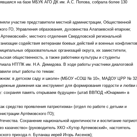
явшаяся на базе МБУК АГО ДК им. А.С. Попова, собрала более 130
иняли участие представители местной администрации, Общественной
ого ГО, Управления образования, духовенства Алапаевской епархии;
 Артемовский»; местного отделения Свердловской региональной
анизации содействия ветеранам боевых действий и военных конфликтов
иципальных образовательных организаций округа, их заместители,
льская общественность, а также работники культуры и студенты
лиала НТГПК им. Н.А. Демидова. В ходе работы участники диалоговой
авили опыт работы по темам:
важном: в детском саду и школе» (МБОУ «СОШ № 10», МАДОУ ЦРР № 32
одежные движения как инструмент для формирования гордости и любви 
у: сохраняя память открываем будущее» (штаб ВВПОД «Юнармия» в
;
как средство проявления патриотизма» (отдел по работе с детьми и
истрации Артёмовского ГО);
течества. Сохранение национальной идентичности и воспитание патрио
ез казачество» (руководитель ХКО «Хутор Артемовский», настоятель
кого прихода п. Буланаш иерей Игорь Аксенов);