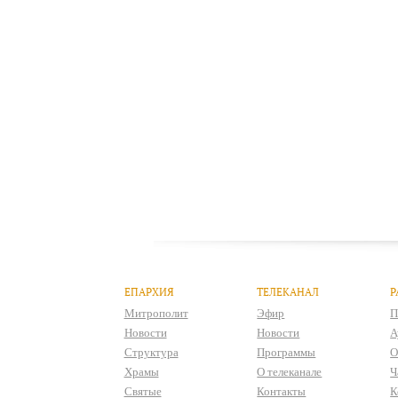
ЕПАРХИЯ
ТЕЛЕКАНАЛ
Р
Митрополит
Эфир
П
Новости
Новости
А
Структура
Программы
О
Храмы
О телеканале
Ч
Святые
Контакты
К