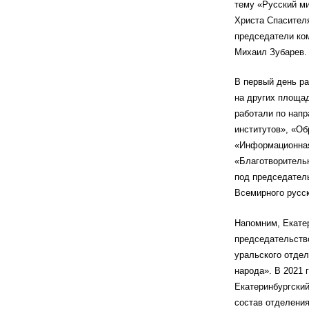
тему «Русский ми
Христа Спасителя
председатели ко
Михаил Зубарев.
В первый день р
на других площад
работали по нап
институтов», «О
«Информационная
«Благотворитель
под председател
Всемирного русск
Напомним, Екате
председательств
уральского отде
народа». В 2021 
Екатеринбургский
состав отделени