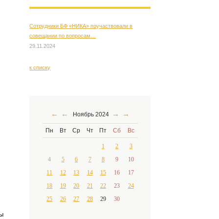
Сотрудники БФ «НИКА» поучаствовали в
совещании по вопросам…
29.11.2024
к списку
←
←
→
→
Ноябрь 2024
Пн
Вт
Ср
Чт
Пт
Сб
Вс
1
2
3
4
5
6
7
8
9
10
11
12
13
14
15
16
17
18
19
20
21
22
23
24
25
26
27
28
29
30
В
ы