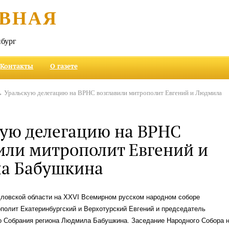
ВНАЯ
бург
Контакты
О газете
 Уральскую делегацию на ВРНС возглавили митрополит Евгений и Людмила
ую делегацию на ВРНС
или митрополит Евгений и
а Бабушкина
ловской области на XXVI Всемирном русском народном соборе
полит Екатеринбургский и Верхотурский Евгений и председатель
о Собрания региона Людмила Бабушкина. Заседание Народного Собора 