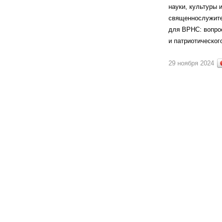
науки, культуры 
священнослужите
для ВРНС: вопро
и патриотическог
29 ноября 2024