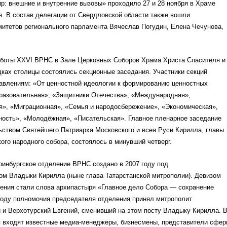
р: внешние и внутренние вызовы» проходило 27 и 28 ноября в Храме
. В состав делегации от Свердловской области также вошли
митетов регионального парламента Вячеслав Погудин, Елена Чечунова,
аботы XXVI ВРНС в Зале Церковных Соборов Храма Христа Спасителя и
ках столицы состоялись секционные заседания. Участники секций
равлениям: «От ценностной идеологии к формированию ценностных
бразовательная», «Защитники Отечества», «Международная»,
», «Миграционная», «Семья и народосбережение», «Экономическая»,
ность», «Молодёжная», «Писательская». Главное пленарное заседание
ьством Святейшего Патриарха Московского и всея Руси Кирилла, главы
ого народного собора, состоялось в минувший четверг.
ринбургское отделение ВРНС создано в 2007 году под
ом Владыки Кирилла (ныне глава Татарстанской митрополии). Девизом
ления стали слова архипастыря «Главное дело Собора — сохранение
году полномочия председателя отделения принял митрополит
 и Верхотурский Евгений, сменивший на этом посту Владыку Кирилла. 
я входят известные медиа-менеджеры, бизнесмены, представители сфер