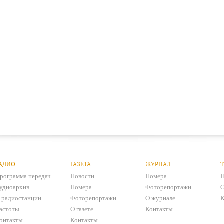
АДИО
ГАЗЕТА
ЖУРНАЛ
рограмма передач
Новости
Номера
П
удиоархив
Номера
Фоторепортажи
О
 радиостанции
Фоторепортажи
О журнале
К
астоты
О газете
Контакты
онтакты
Контакты