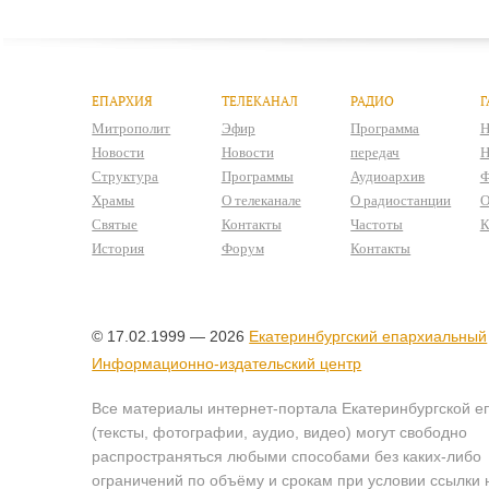
ЕПАРХИЯ
ТЕЛЕКАНАЛ
РАДИО
Г
Митрополит
Эфир
Программа
Н
Новости
Новости
передач
Н
Структура
Программы
Аудиоархив
Ф
Храмы
О телеканале
О радиостанции
О
Святые
Контакты
Частоты
К
История
Форум
Контакты
© 17.02.1999 — 2026
Екатеринбургский епархиальный
Информационно-издательский центр
Все материалы интернет-портала Екатеринбургской е
(тексты, фотографии, аудио, видео) могут свободно
распространяться любыми способами без каких-либо
ограничений по объёму и срокам при условии ссылки 