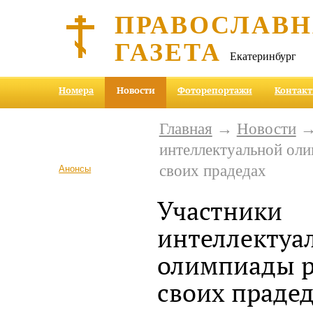
ПРАВОСЛАВ
ГАЗЕТА
Екатеринбург
Номера
Новости
Фоторепортажи
Контак
Главная
→
Новости
→
интеллектуальной оли
своих прадедах
Анонсы
Участники
интеллектуа
олимпиады р
своих праде