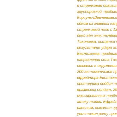
я стрелковая дивизия
группировкой, проби
Корсунь-Шевченковск
одном из главных нап
стрелковый полк с 13
дней вёл ожесточённы
Тихоновка, остатки 
результате удара ос
Евстигнеев, продвиг
направлении села Тих
оказался в окружении
200 автоматчиков пр
ефрейтора Евстигне
противника подбил т
вражеских солдат. 25
массированных налёт
атаку танки. Ефрейт
раненым, выкатил ор
уничтожил роту прот