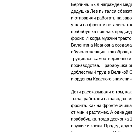
Берлина. Был награжден меда
дедушка Лев пытался сбежать
и отправили работать на зав
ушли на фронт и остались то
прабабушка пошла к председ
фронт. И когда мужчин тракто
Валентина Ивановна создала 
обучала женщин, как обращат
трудилась самоотверженно и
производства. Прабабушка б
доблестный труд в Великой О
и орденом Красного знамени»
Дети рассказывали о том, ка
тыла, работали на заводах, 
фронта. Как на фронте очища
от мин и растяжек. А одна де
прабабушка, тогда девчонка 
оружие и каски. Прадед друго