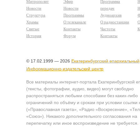
Митрополит
Эфир
Программа
Н
Новости
Новости
передач
Н
Структура
Программы
Аудиоархив
Ф
Храмы
О телеканале
О радиостанции
О
Святые
Контакты
Частоты
К
История
Форум
Контакты
© 17.02.1999 — 2026
Екатеринбургский епархиальный
Информационно-издательский центр
Все материалы интернет-портала Екатеринбургской е
(тексты, фотографии, аудио, видео) могут свободно
распространяться любыми способами без каких-либо
ограничений по объёму и срокам при условии ссылки 
(«Православная газета», «Радио «Воскресение», «Те
«Союз»). Никакого дополнительного согласования на
перепечатку или иное воспроизведение не требуется.