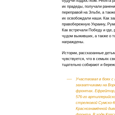
будучи подростком. Ребята р
их прадеды, получали ранени
переправой на Эльбе, а также
их освобождали наши. Как з
правобережную Украину, Рум
Как встречали Победу и где, 
чудом выживших, а также о т
награждены.
Истории, рассказанные детьм
чувствуется, что в семьях св
тщательно собирают и береж
Участвовал в боях 
захватчиками на Вор
фронтах. Ефрейтор, 
576-го артиллерийско
стрелковой Сумско-
Краснознамённой диви
фронта. В ходе Корс