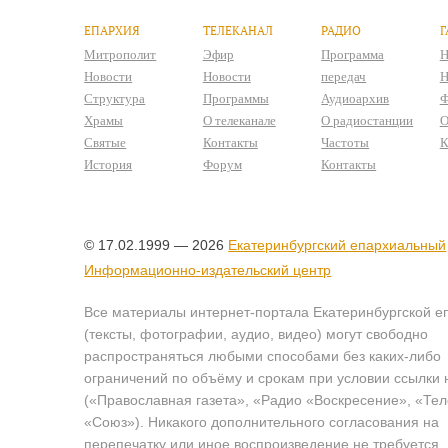
ЕПАРХИЯ
ТЕЛЕКАНАЛ
РАДИО
Г
Митрополит
Эфир
Программа
Н
Новости
Новости
передач
Н
Структура
Программы
Аудиоархив
Ф
Храмы
О телеканале
О радиостанции
О
Святые
Контакты
Частоты
К
История
Форум
Контакты
© 17.02.1999 — 2026
Екатеринбургский епархиальный
Информационно-издательский центр
Все материалы интернет-портала Екатеринбургской е
(тексты, фотографии, аудио, видео) могут свободно
распространяться любыми способами без каких-либо
ограничений по объёму и срокам при условии ссылки 
(«Православная газета», «Радио «Воскресение», «Те
«Союз»). Никакого дополнительного согласования на
перепечатку или иное воспроизведение не требуется.