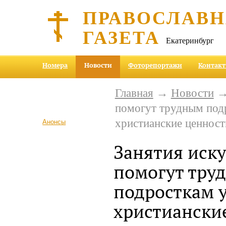
ПРАВОСЛАВ
ГАЗЕТА
Екатеринбург
Номера
Новости
Фоторепортажи
Контак
Главная
→
Новости
→ 
помогут трудным под
христианские ценност
Анонсы
Занятия иск
помогут тру
подросткам 
христиански