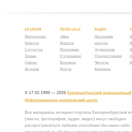
ЕПАРХИЯ
ТЕЛЕКАНАЛ
РАДИО
Г
Митрополит
Эфир
Программа
Н
Новости
Новости
передач
Н
Структура
Программы
Аудиоархив
Ф
Храмы
О телеканале
О радиостанции
О
Святые
Контакты
Частоты
К
История
Форум
Контакты
© 17.02.1999 — 2026
Екатеринбургский епархиальный
Информационно-издательский центр
Все материалы интернет-портала Екатеринбургской е
(тексты, фотографии, аудио, видео) могут свободно
распространяться любыми способами без каких-либо
ограничений по объёму и срокам при условии ссылки 