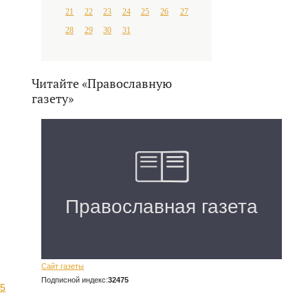
21
22
23
24
25
26
27
28
29
30
31
Читайте «Православную
газету»
Сайт газеты
Подписной индекс:
32475
-5