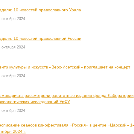
еделя: 10 новостей православного Урала
 октября 2024
еделя: 10 новостей православной России
 октября 2024
ентр культуры и искусств «Верх-Исетский» приглашает на концерт
 октября 2024
еминаристы рассмотрели раритетные издания фонда Лаборатории
рхеологических исследований УрФУ
 октября 2024
асписание сеансов кинофестиваля «Россия» в центре «Царский» 1
тября 2024 г.