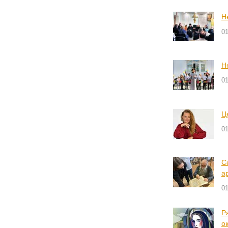
Н
01
Н
01
Ц
01
С
а
01
Р
ок