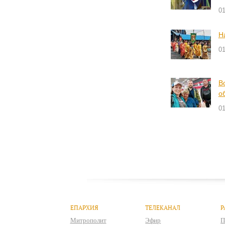
01
Н
01
В
о
01
ЕПАРХИЯ
ТЕЛЕКАНАЛ
Р
Митрополит
Эфир
П