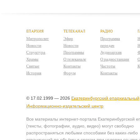
ЕПАРХИЯ
ТЕЛЕКАНАЛ
РАДИО
Г
Митрополит
Эфир
Программа
Н
Новости
Новости
передач
Н
Структура
Программы
Аудиоархив
Ф
Храмы
О телеканале
О радиостанции
О
Святые
Контакты
Частоты
К
История
Форум
Контакты
© 17.02.1999 — 2026
Екатеринбургский епархиальный
Информационно-издательский центр
Все материалы интернет-портала Екатеринбургской е
(тексты, фотографии, аудио, видео) могут свободно
распространяться любыми способами без каких-либо
ограничений по объёму и срокам при условии ссылки 