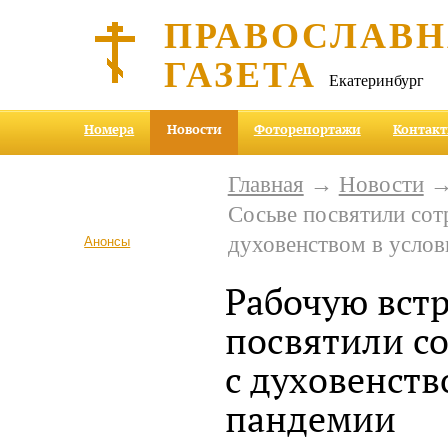
ПРАВОСЛАВ
ГАЗЕТА
Екатеринбург
Номера
Новости
Фоторепортажи
Контак
Главная
→
Новости
→ 
Сосьве посвятили сот
духовенством в усло
Анонсы
Рабочую встр
посвятили с
с духовенств
пандемии