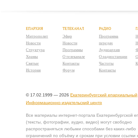
ЕПАРХИЯ
ТЕЛЕКАНАЛ
РАДИО
Г
Митрополит
Эфир
Программа
Н
Новости
Новости
передач
Н
Структура
Программы
Аудиоархив
Ф
Храмы
О телеканале
О радиостанции
О
Святые
Контакты
Частоты
К
История
Форум
Контакты
© 17.02.1999 — 2026
Екатеринбургский епархиальный
Информационно-издательский центр
Все материалы интернет-портала Екатеринбургской е
(тексты, фотографии, аудио, видео) могут свободно
распространяться любыми способами без каких-либо
ограничений по объёму и срокам при условии ссылки 